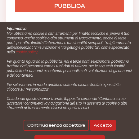
Informativa
Noi utilizziamo cookie o altri strumenti per finalità tecniche e, previo il tuo
consenso, anche cookie o altri strumenti di tracciamento, anche di terze
parti, per altre finalità (“interazioni e funzionalità semplici”, “miglioramento
dell'esperienza”, “misurazione” e “targeting e pubblicità”) come specificato
nella
cookie policy
.
Per quanto riguarda la pubblicità, noi e terze parti selezionate, potremmo
trattare dati personali come i tuoi dati di utilizzo, per le seguenti finalità
Cucinare.it è un marchio commerciale di Impiego24.it s.r.l.
pubblicitarie: annunci e contenuti personalizzati, valutazione degli annunci
copyright 2014 - 2024 P.IVA: 03406490130
e del contenuto.
Azienda certiﬁcata ISO 27001 numero: SNR 73140386/89/I
Per selezionare in modo analitico soltanto alcune finalità è possibile
- Azienda certiﬁcata ISO 9001 numero: SNR
cliccare su “Personalizza”.
96992040/89/Q
Chiudendo questo banner tramite l’apposito comando “Continua senza
Gestione consensi e categorie merceologiche marketing
accettare” continuerai la navigazione del sito in assenza di cookie o altri
strumenti di tracciamento diversi da quelli tecnici.
✖
Consigliami un contorno.
Seguici su:
Continua senza accettare
Accetto
|
|
Policy Privacy
Termini e Condizioni
Cookie Policy