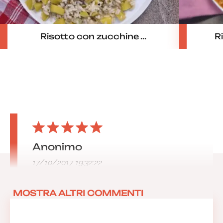
Risotto con zucchine ...
R
Anonimo
17/10/2017 19:32:22
MOSTRA ALTRI COMMENTI