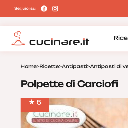
Seguici su:
Rice
Home
>
Ricette
>
Antipasti
>
Antipasti di v
Polpette di Carciofi
5