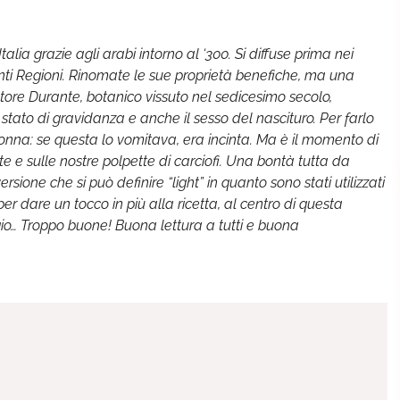
alia grazie agli arabi intorno al ‘300. Si diffuse prima nei
tanti Regioni. Rinomate le sue proprietà benefiche, ma una
tore Durante, botanico vissuto nel sedicesimo secolo,
o stato di gravidanza e anche il sesso del nascituro. Per farlo
onna: se questa lo vomitava, era incinta. Ma è il momento di
te e sulle nostre polpette di carciofi. Una bontà tutta da
rsione che si può definire “light” in quanto sono stati utilizzati
 per dare un tocco in più alla ricetta, al centro di questa
gio… Troppo buone! Buona lettura a tutti e buona