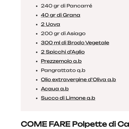
240 gr di Pancarré
40 gr di Grana
2 Uova
200 gr di Asiago
300 ml di Brodo Vegetale
2 Spicchi d'Aglio
Prezzemolo q.b
Pangrattato q.b
Olio extravergine d'Oliva q.b
Acqua q.b
Succo di Limone q.b
COME FARE Polpette di Car