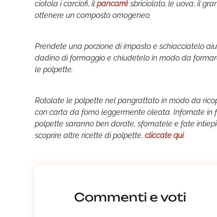
ciotola i carciofi, il
pancarré
sbriciolato, le uova, il gr
ottenere un composto omogeneo.
Prendete una porzione di impasto e schiacciatelo aiu
dadino di formaggio e chiudetelo in modo da formare 
le polpette.
Rotolate le polpette nel pangrattato in modo da rico
con carta da forno leggermente oleata. Infornate in f
polpette saranno ben dorate, sfornatele e fate intiep
scoprire altre ricette di polpette,
cliccate qui
.
Commenti e voti