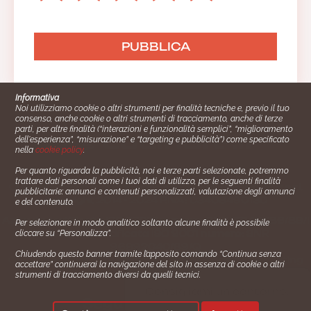
Informativa
Noi utilizziamo cookie o altri strumenti per finalità tecniche e, previo il tuo
consenso, anche cookie o altri strumenti di tracciamento, anche di terze
parti, per altre finalità (“interazioni e funzionalità semplici”, “miglioramento
dell'esperienza”, “misurazione” e “targeting e pubblicità”) come specificato
nella
cookie policy
.
Per quanto riguarda la pubblicità, noi e terze parti selezionate, potremmo
trattare dati personali come i tuoi dati di utilizzo, per le seguenti finalità
Cucinare.it è un marchio commerciale di Impiego24.it s.r.l.
pubblicitarie: annunci e contenuti personalizzati, valutazione degli annunci
copyright 2014 - 2024 P.IVA: 03406490130
e del contenuto.
Azienda certiﬁcata ISO 27001 numero: SNR 73140386/89/I
Per selezionare in modo analitico soltanto alcune finalità è possibile
- Azienda certiﬁcata ISO 9001 numero: SNR
cliccare su “Personalizza”.
96992040/89/Q
Chiudendo questo banner tramite l’apposito comando “Continua senza
Gestione consensi e categorie merceologiche marketing
accettare” continuerai la navigazione del sito in assenza di cookie o altri
strumenti di tracciamento diversi da quelli tecnici.
✖
Consigliami un contorno.
Seguici su: