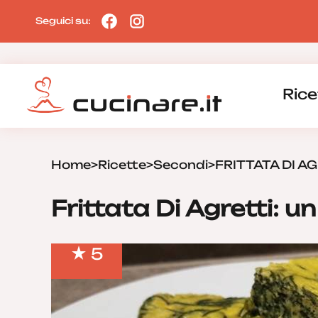
Seguici su:
Rice
Home
>
Ricette
>
Secondi
>
FRITTATA DI A
Frittata Di Agretti: 
5