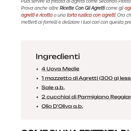
Puoi servire la frittata di agretti come Secondo Piatt
Prova anche altre
Ricette Con Gli Agretti
come gli
agr
agretti e ricotta
o una
torta rustica con agretti
. Ora ch
metterti ai fornelli e deliziare i tuoi cari con questa p
Ingredienti
4 Uova Medie
1 mazzetto di Agretti (300 g) less
Sale q.b.
2 cucchiai di Parmigiano Reggia
Olio D'Oliva q.b.