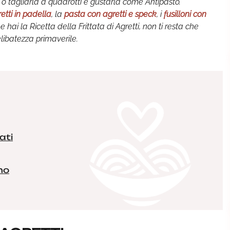
o o tagliarla a quadrotti e gustarla come Antipasto.
etti in padella
, la
pasta con agretti e speck
, i
fusilloni con
e hai la Ricetta della Frittata di Agretti, non ti resta che
relibatezza primaverile.
ati
no