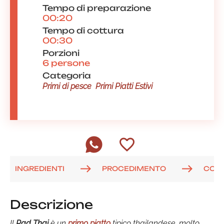
Tempo di preparazione
00:20
Tempo di cottura
00:30
Porzioni
6 persone
Categoria
Primi di pesce
Primi Piatti Estivi
INGREDIENTI
PROCEDIMENTO
COM
Descrizione
Il
Pad Thai
è un
primo piatto
tipico thailandese, molto