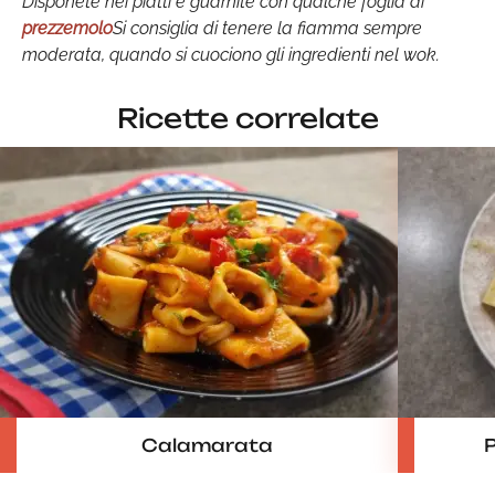
Disponete nei piatti e guarnite con qualche foglia di
prezzemolo
Si consiglia di tenere la fiamma sempre
moderata, quando si cuociono gli ingredienti nel wok.
Ricette correlate
Calamarata
P