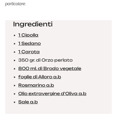
particolare.
Ingredienti
1 Cipolla
1 Sedano
1 Carota
350 gr. di Orzo perlato
800 ml. di Brodo vegetale
foglie di Alloro q.b
Rosmarino q.b
Olio extravergine d'Oliva q.b
Sale q.b