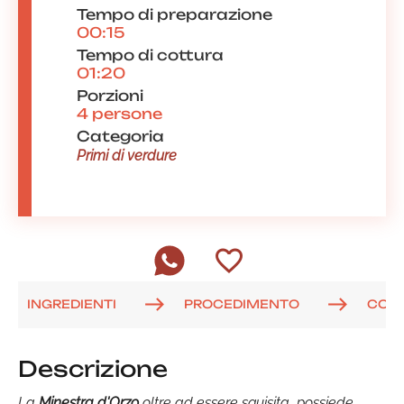
Tempo di preparazione
00:15
Tempo di cottura
01:20
Porzioni
4 persone
Categoria
Primi di verdure
INGREDIENTI
PROCEDIMENTO
COM
Descrizione
La
Minestra d'Orzo
oltre ad essere squisita possiede