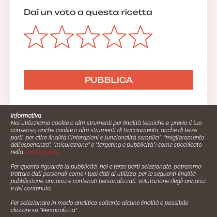
Dai un voto a questa ricetta
Informativa
Noi utilizziamo cookie o altri strumenti per finalità tecniche e, previo il tuo
consenso, anche cookie o altri strumenti di tracciamento, anche di terze
parti, per altre finalità (“interazioni e funzionalità semplici”, “miglioramento
dell'esperienza”, “misurazione” e “targeting e pubblicità”) come specificato
nella
cookie policy
.
Per quanto riguarda la pubblicità, noi e terze parti selezionate, potremmo
trattare dati personali come i tuoi dati di utilizzo, per le seguenti finalità
Cucinare.it è un marchio commerciale di Impiego24.it s.r.l.
pubblicitarie: annunci e contenuti personalizzati, valutazione degli annunci
copyright 2014 - 2024 P.IVA: 03406490130
e del contenuto.
Azienda certiﬁcata ISO 27001 numero: SNR 73140386/89/I
Per selezionare in modo analitico soltanto alcune finalità è possibile
- Azienda certiﬁcata ISO 9001 numero: SNR
cliccare su “Personalizza”.