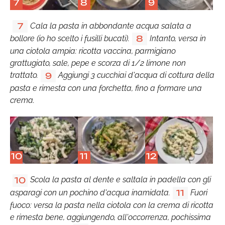
7
8
9
Cala la pasta in abbondante acqua salata a
7
bollore (io ho scelto i fusilli bucati).
Intanto, versa in
8
una ciotola ampia: ricotta vaccina, parmigiano
grattugiato, sale, pepe e scorza di 1/2 limone non
trattato.
Aggiungi 3 cucchiai d'acqua di cottura della
9
pasta e rimesta con una forchetta, fino a formare una
crema.
10
11
12
Scola la pasta al dente e saltala in padella con gli
10
asparagi con un pochino d'acqua inamidata.
Fuori
11
fuoco: versa la pasta nella ciotola con la crema di ricotta
e rimesta bene, aggiungendo, all'occorrenza, pochissima