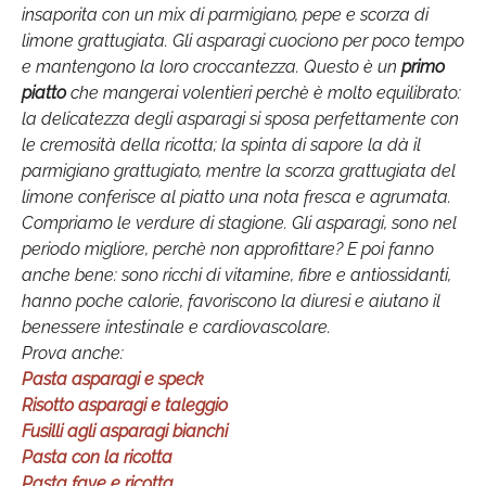
insaporita con un mix di parmigiano, pepe e scorza di
limone grattugiata. Gli asparagi cuociono per poco tempo
e mantengono la loro croccantezza. Questo è un
primo
piatto
che mangerai volentieri perchè è molto equilibrato:
la delicatezza degli asparagi si sposa perfettamente con
le cremosità della ricotta; la spinta di sapore la dà il
parmigiano grattugiato, mentre la scorza grattugiata del
limone conferisce al piatto una nota fresca e agrumata.
Compriamo le verdure di stagione. Gli asparagi, sono nel
periodo migliore, perchè non approfittare? E poi fanno
anche bene: sono ricchi di vitamine, fibre e antiossidanti,
hanno poche calorie, favoriscono la diuresi e aiutano il
benessere intestinale e cardiovascolare.
Prova anche:
Pasta asparagi e speck
Risotto asparagi e taleggio
Fusilli agli asparagi bianchi
Pasta con la ricotta
Pasta fave e ricotta
.