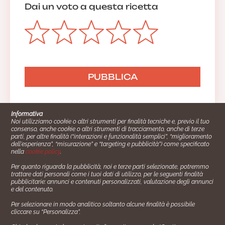
Dai un voto a questa ricetta
Informativa
Noi utilizziamo cookie o altri strumenti per finalità tecniche e, previo il tuo
consenso, anche cookie o altri strumenti di tracciamento, anche di terze
parti, per altre finalità (“interazioni e funzionalità semplici”, “miglioramento
dell'esperienza”, “misurazione” e “targeting e pubblicità”) come specificato
nella
cookie policy
.
Per quanto riguarda la pubblicità, noi e terze parti selezionate, potremmo
trattare dati personali come i tuoi dati di utilizzo, per le seguenti finalità
Cucinare.it è un marchio commerciale di Impiego24.it s.r.l.
pubblicitarie: annunci e contenuti personalizzati, valutazione degli annunci
copyright 2014 - 2024 P.IVA: 03406490130
e del contenuto.
Azienda certiﬁcata ISO 27001 numero: SNR 73140386/89/I
Per selezionare in modo analitico soltanto alcune finalità è possibile
- Azienda certiﬁcata ISO 9001 numero: SNR
cliccare su “Personalizza”.
96992040/89/Q