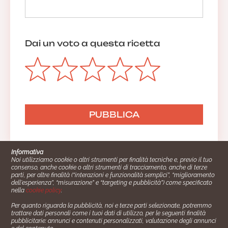
Dai un voto a questa ricetta
Informativa
Noi utilizziamo cookie o altri strumenti per finalità tecniche e, previo il tuo
consenso, anche cookie o altri strumenti di tracciamento, anche di terze
parti, per altre finalità (“interazioni e funzionalità semplici”, “miglioramento
dell'esperienza”, “misurazione” e “targeting e pubblicità”) come specificato
nella
cookie policy
.
Per quanto riguarda la pubblicità, noi e terze parti selezionate, potremmo
trattare dati personali come i tuoi dati di utilizzo, per le seguenti finalità
Cucinare.it è un marchio commerciale di Impiego24.it s.r.l.
pubblicitarie: annunci e contenuti personalizzati, valutazione degli annunci
copyright 2014 - 2024 P.IVA: 03406490130