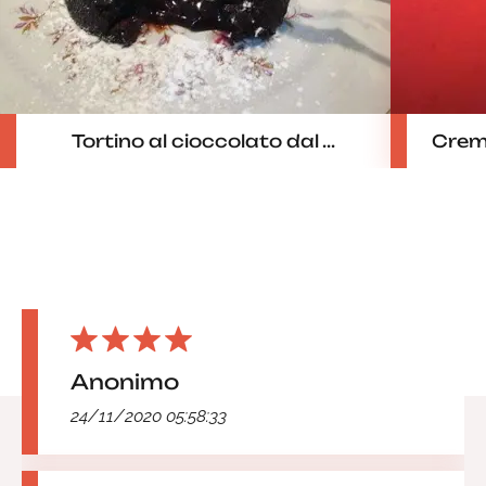
Tortino al cioccolato dal ...
Crem
Anonimo
24/11/2020 05:58:33