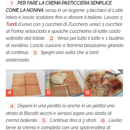
PER FARE LA CREMA PASTICCIERA SEMPLICE
1
COME LA NONNA
: versa in un tegame 3 bicchieri di Latte
intero e lascia scaldare fino a sfiorare il bollore. Lavora 3
Tuorli
d'uovo con 3 cucchiai di Zucchero, unisci 3 cucchiai
di Farina setacciata e qualche cucchiaino di latte caldo
sottratto dal totale.
Versa poi tutto il latte e 1 bustina
2
di vanillina. Lascia cuocere a fiamma bassissima girando
di continuo.
Spegni una volta che si sarà
3
addensata.
4
5
6
Disponi in una pirofila (o anche in un piatto) uno
4
strato di Biscotti secchi e versaci sopra uno strato di
crema bollente.
Continua fino a 3 strati.
Livella
5
6
bene la crema e completa con una spolveratina di