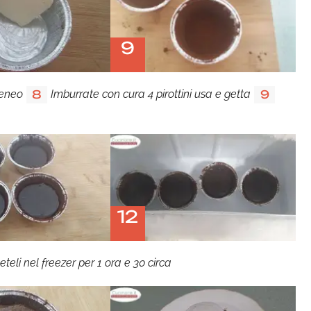
9
geneo
Imburrate con cura 4 pirottini usa e getta
8
9
12
eteli nel freezer per 1 ora e 30 circa