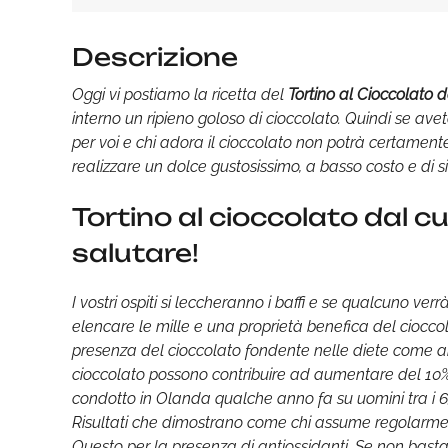
Descrizione
Oggi vi postiamo la ricetta del
Tortino al Cioccolato 
interno un ripieno goloso di cioccolato. Quindi se avet
per voi e chi adora il cioccolato non potrà certamente
realizzare un dolce gustosissimo, a basso costo e di si
Tortino al cioccolato dal 
salutare!
I vostri ospiti si leccheranno i baffi e se qualcuno ve
elencare le mille e una proprietà benefica del ciocc
presenza del cioccolato fondente nelle diete come a
cioccolato possono contribuire ad aumentare del 10% l
condotto in Olanda qualche anno fa su uomini tra i 65
Risultati che dimostrano come chi assume regolarmente
Questo per la presenza di antiossidanti. Se non basta,