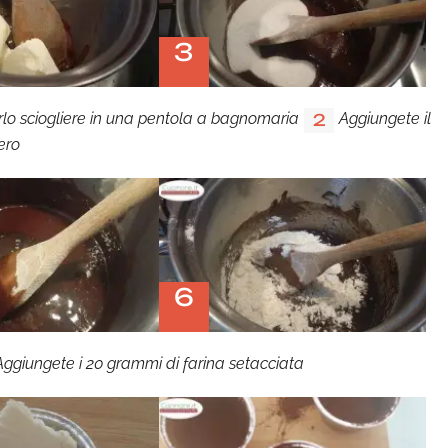
3
farlo sciogliere in una pentola a bagnomaria
Aggiungete il
2
ero
6
Aggiungete i 20 grammi di farina setacciata