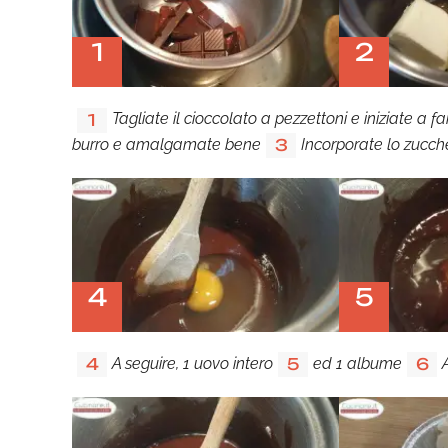
1
2
Tagliate il cioccolato a pezzettoni e iniziate a 
1
burro e amalgamate bene
Incorporate lo zucch
3
4
5
A seguire, 1 uovo intero
ed 1 albume
4
5
6