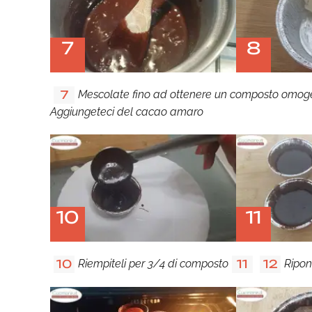
7
8
Mescolate fino ad ottenere un composto omo
7
Aggiungeteci del cacao amaro
10
11
Riempiteli per 3/4 di composto
Ripon
10
11
12