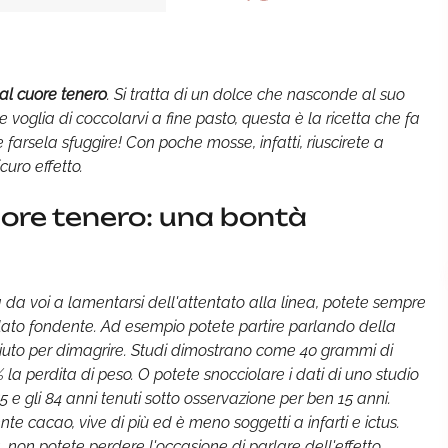
dal cuore tenero
. Si tratta di un dolce che nasconde al suo
e voglia di coccolarvi a fine pasto, questa è la ricetta che fa
 farsela sfuggire! Con poche mosse, infatti, riuscirete a
curo effetto.
cuore tenero: una bontà
rrà da voi a lamentarsi dell'attentato alla linea, potete sempre
olato fondente. Ad esempio potete partire parlando della
iuto per dimagrire. Studi dimostrano come 40 grammi di
a perdita di peso. O potete snocciolare i dati di uno studio
 e gli 84 anni tenuti sotto osservazione per ben 15 anni.
 cacao, vive di più ed è meno soggetti a infarti e ictus.
 non potete perdere l'occasione di parlare dell'effetto