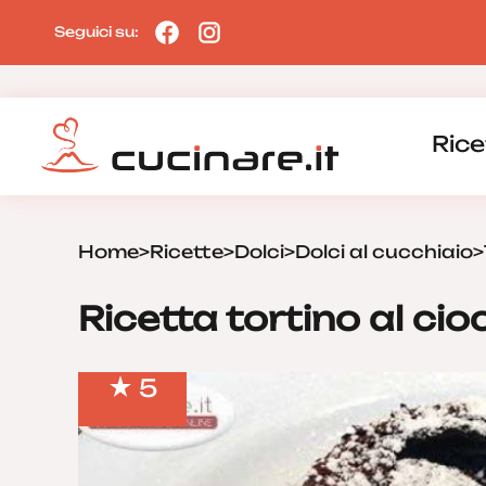
Seguici su:
Rice
Home
>
Ricette
>
Dolci
>
Dolci al cucchiaio
>
Ricetta tortino al ci
5