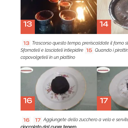
13
14
Trascorso questo tempo, preriscaldate il forno sta
13
Sfornateli e lasciateli intiepidire
Quando i pirotti
15
capovolgeteli in un piattino
16
17
Aggiungete dello zucchero a velo e servite
16
17
cioccolato dal cuore tenero