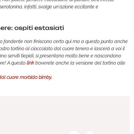
erotonina, infatti, svolge un'azione eccitante e
ere: ospiti estasiati
lato fondente non finiscono certo qui ma a questo punto anche
 vostro tortino al cioccolato dal cuore tenero e lascerà a voi il
he vanno serviti tiepidi, si presentano molto bene e nascondono
ore! A questo
link
troverete anche la versione del tortino alle
o dal cuore morbido bimby
.