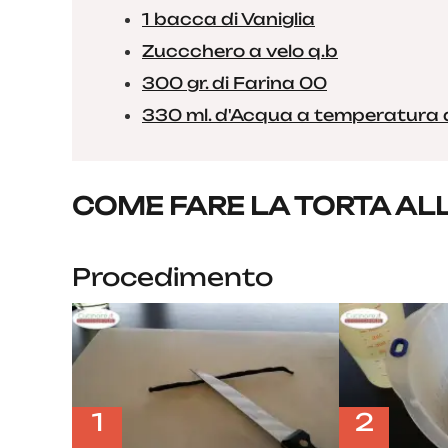
1 bacca di Vaniglia
Zuccchero a velo q.b
300 gr. di Farina 00
330 ml. d'Acqua a temperatura
COME FARE LA TORTA AL
Procedimento
1
2