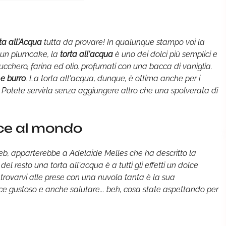
ta all'Acqua
tutta da provare! In qualunque stampo voi la
o un plumcake, la
torta all'acqua
è uno dei dolci più semplici e
zucchero, farina ed olio, profumati con una bacca di vaniglia.
 e burro
. La torta all'acqua, dunque, è ottima anche per i
o. Potete servirla senza aggiungere altro che una spolverata di
fice al mondo
 web, apparterebbe a Adelaide Melles che ha descritto la
l resto una torta all'acqua è a tutti gli effetti un dolce
 trovarvi alle prese con una nuvola tanta è la sua
e gustoso e anche salutare... beh, cosa state aspettando per