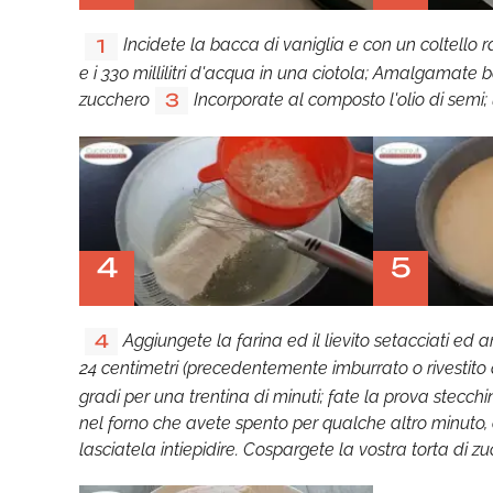
Incidete la bacca di vaniglia e con un coltello 
1
e i 330 millilitri d'acqua in una ciotola; Amalgamate 
zucchero
Incorporate al composto l'olio di semi; 
3
4
5
Aggiungete la farina ed il lievito setacciati ed 
4
24 centimetri (precedentemente imburrato o rivestito 
gradi per una trentina di minuti; fate la prova stecch
nel forno che avete spento per qualche altro minuto, 
lasciatela intiepidire. Cospargete la vostra torta di z