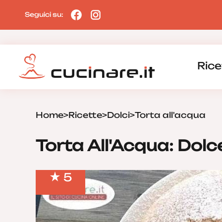
Seguici su:
Rice
Home
>
Ricette
>
Dolci
>
Torta all'acqua
Torta All'Acqua: Dol
5