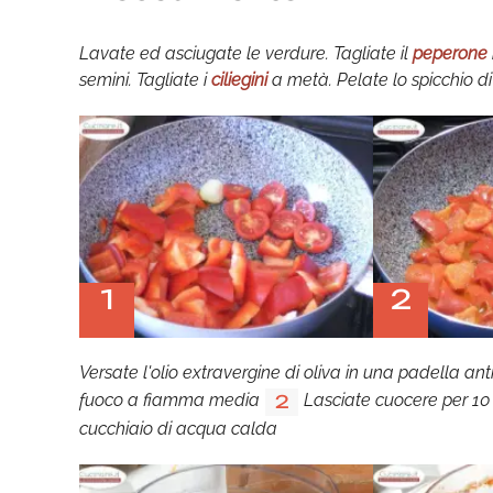
Lavate ed asciugate le verdure. Tagliate il
peperone
semini. Tagliate i
ciliegini
a metà. Pelate lo spicchio d
1
2
Versate l'olio extravergine di oliva in una padella an
fuoco a fiamma media
Lasciate cuocere per 10
2
cucchiaio di acqua calda