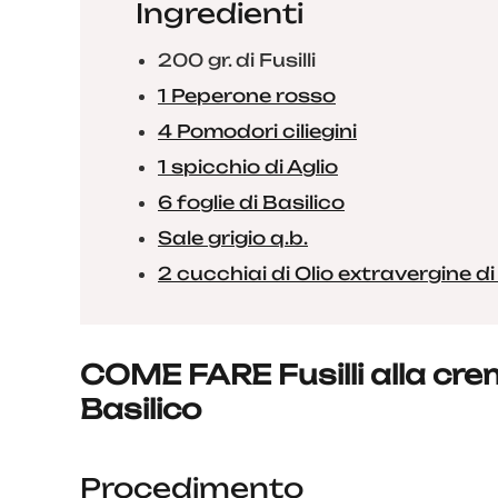
Ingredienti
200 gr. di Fusilli
1 Peperone rosso
4 Pomodori ciliegini
1 spicchio di Aglio
6 foglie di Basilico
Sale grigio q.b.
2 cucchiai di Olio extravergine di
COME FARE Fusilli alla cre
Basilico
Procedimento