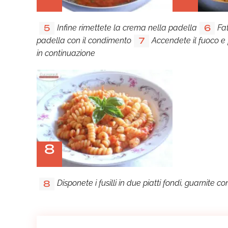
Infine rimettete la crema nella padella
Fat
5
6
padella con il condimento
Accendete il fuoco 
7
in continuazione
8
Disponete i fusilli in due piatti fondi, guarnite co
8