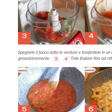
3
4
Spegnete il fuoco sotto le verdure e trasferitele in un
grossolanamente.
Fate frullare fino ad
3
4
5
6