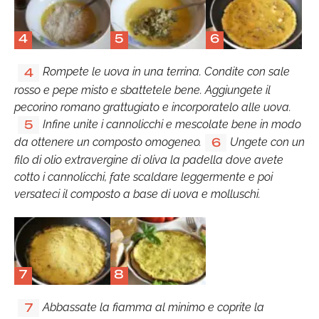
4
5
6
Rompete le uova in una terrina. Condite con sale
4
rosso e pepe misto e sbattetele bene. Aggiungete il
pecorino romano grattugiato e incorporatelo alle uova.
Infine unite i cannolicchi e mescolate bene in modo
5
da ottenere un composto omogeneo.
Ungete con un
6
filo di olio extravergine di oliva la padella dove avete
cotto i cannolicchi, fate scaldare leggermente e poi
versateci il composto a base di uova e molluschi.
7
8
Abbassate la fiamma al minimo e coprite la
7