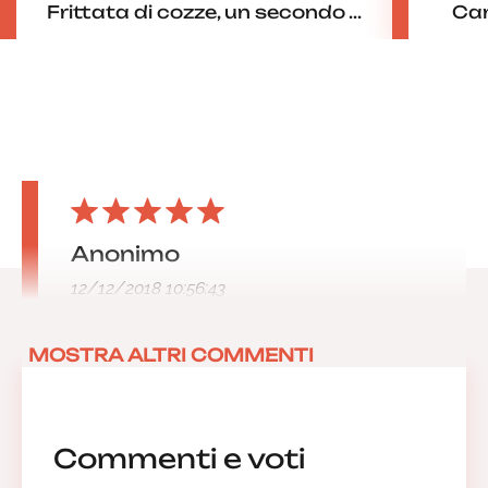
Frittata di cozze, un secondo ...
Cane
Anonimo
12/12/2018 10:56:43
MOSTRA ALTRI COMMENTI
Commenti e voti