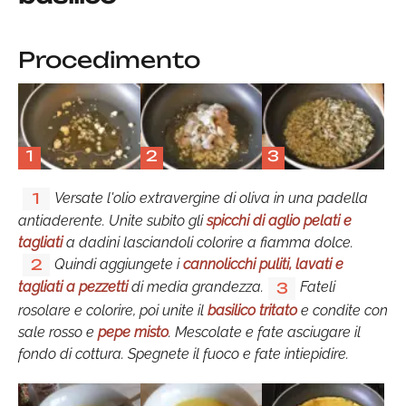
Procedimento
1
2
3
Versate l'olio extravergine di oliva in una padella
1
antiaderente. Unite subito gli
spicchi di aglio pelati e
tagliati
a dadini lasciandoli colorire a fiamma dolce.
Quindi aggiungete i
cannolicchi puliti, lavati e
2
tagliati a pezzetti
di media grandezza.
Fateli
3
rosolare e colorire, poi unite il
basilico tritato
e condite con
sale rosso e
pepe misto
. Mescolate e fate asciugare il
fondo di cottura. Spegnete il fuoco e fate intiepidire.