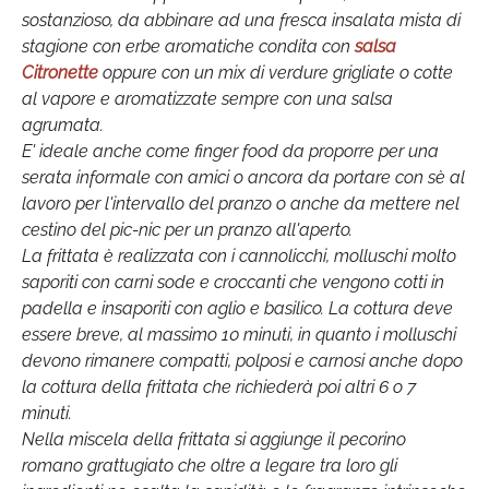
sostanzioso, da abbinare ad una fresca insalata mista di
stagione con erbe aromatiche condita con
salsa
Citronette
oppure con un mix di verdure grigliate o cotte
al vapore e aromatizzate sempre con una salsa
agrumata.
E' ideale anche come finger food da proporre per una
serata informale con amici o ancora da portare con sè al
lavoro per l'intervallo del pranzo o anche da mettere nel
cestino del pic-nic per un pranzo all'aperto.
La frittata è realizzata con i cannolicchi, molluschi molto
saporiti con carni sode e croccanti che vengono cotti in
padella e insaporiti con aglio e basilico. La cottura deve
essere breve, al massimo 10 minuti, in quanto i molluschi
devono rimanere compatti, polposi e carnosi anche dopo
la cottura della frittata che richiederà poi altri 6 o 7
minuti.
Nella miscela della frittata si aggiunge il pecorino
romano grattugiato che oltre a legare tra loro gli