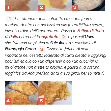
1
2
3
Per ottenere delle cotolette croccanti fuori e
1
morbide dentro con pochissimo olio (o addirittura senza),
inverti l'ordine dell'impanatura. Passa le
Fettine di Petto
di Pollo
prima nel
Pangrattato
e poi nell'
Uovo
2
sbattuto con un pizzico di
Sale fino
ed 1 cucchiaio di
Formaggio Grana
.
Disponi le fettine di pollo
3
impanate nel cestello foderato di carta oleata e aggiungi
pochissimo olio con un dispenser o con un cucchiaino
(puoi anche non metterlo proprio) e passa alla cottura:
friggitrice ad Aria preriscaldata a 180 gradi per 10 minuti.
4
5