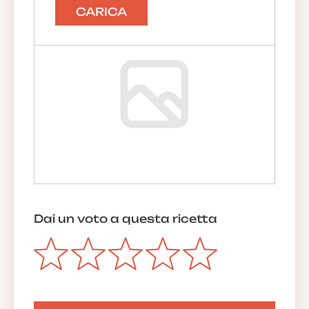
CARICA
Anonimo
31/03/2021 19:45:30
Anurb 21
Ottime,...con patatine!!!
30/01/2021 18:35:19
Rispondi
La redazione
Dai un voto a questa ricetta
Grazie per il feedback. Continua a
seguirci!
01/02/2021 09:39:31