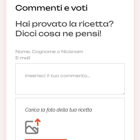
Commenti e voti
Anonimo
Hai provato la ricetta?
11/11/2021 23:30:51
Dicci cosa ne pensi!
Anonimo
07/11/2021 11:35:51
Anonimo
Carica la foto della tua ricetta
17/10/2021 19:32:32