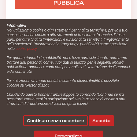
Michela
Informativa
Noi utilizziamo cookie o altri strumenti per finalità tecniche e, previo il tuo
Wauuuu ė un sogno nel cassetto questa
consenso, anche cookie o altri strumenti di tracciamento, anche di terze
parti, per altre finalità (“interazioni e funzionalità semplici”, “miglioramento
ricetta. Ricetta saporita e salutare.
dell'esperienza”, “misurazione” e “targeting e pubblicità”) come specificato
nella
cookie policy
.
18/01/2021 21:13:44
Rispondi
Per quanto riguarda la pubblicità, noi e terze parti selezionate, potremmo
trattare dati personali come i tuoi dati di utilizzo, per le seguenti finalità
La redazione
Cucinare.it è un marchio commerciale di Impiego24.it s.r.l.
pubblicitarie: annunci e contenuti personalizzati, valutazione degli annunci
copyright 2014 - 2024 P.IVA: 03406490130
e del contenuto.
Sono contenta che la ricetta sia di tuo
gradimento. Grazie per la
Azienda certiﬁcata ISO 27001 numero: SNR 73140386/89/I
Per selezionare in modo analitico soltanto alcune finalità è possibile
testimonianza!😃
- Azienda certiﬁcata ISO 9001 numero: SNR
cliccare su “Personalizza”.
96992040/89/Q
18/01/2021 21:16:18
Chiudendo questo banner tramite l’apposito comando “Continua senza
Gestione consensi e categorie merceologiche marketing
accettare” continuerai la navigazione del sito in assenza di cookie o altri
strumenti di tracciamento diversi da quelli tecnici.
✖
Consigliami un contorno.
Seguici su:
Continua senza accettare
Accetto
|
|
💬
Policy Privacy
Termini e Condizioni
Cookie Policy
Personalizza