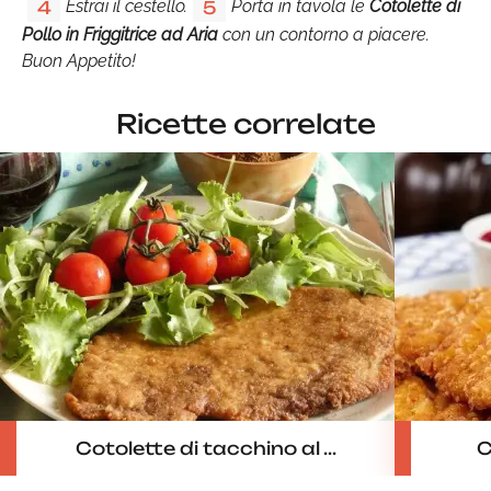
Estrai il cestello.
Porta in tavola le
Cotolette di
4
5
Pollo in Friggitrice ad Aria
con un contorno a piacere.
Buon Appetito!
Ricette correlate
Cotolette di tacchino al ...
C