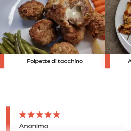
Polpette di tacchino
A
Anonimo