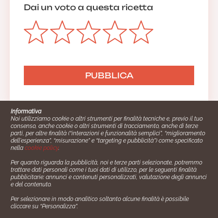
Dai un voto a questa ricetta
Informativa
Noi utilizziamo cookie o altri strumenti per finalità tecniche e, previo il tuo
consenso, anche cookie o altri strumenti di tracciamento, anche di terze
parti, per altre finalità (“interazioni e funzionalità semplici”, “miglioramento
dell'esperienza”, “misurazione” e “targeting e pubblicità”) come specificato
nella
cookie policy
.
Per quanto riguarda la pubblicità, noi e terze parti selezionate, potremmo
trattare dati personali come i tuoi dati di utilizzo, per le seguenti finalità
Cucinare.it è un marchio commerciale di Impiego24.it s.r.l.
pubblicitarie: annunci e contenuti personalizzati, valutazione degli annunci
copyright 2014 - 2024 P.IVA: 03406490130
e del contenuto.
Azienda certiﬁcata ISO 27001 numero: SNR 73140386/89/I
Per selezionare in modo analitico soltanto alcune finalità è possibile
- Azienda certiﬁcata ISO 9001 numero: SNR
cliccare su “Personalizza”.
96992040/89/Q