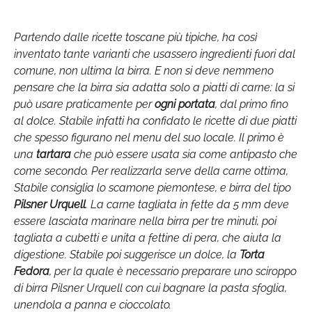
Partendo dalle ricette toscane più tipiche, ha così
inventato tante varianti che usassero ingredienti fuori dal
comune, non ultima la birra. E non si deve nemmeno
pensare che la birra sia adatta solo a piatti di carne: la si
può usare praticamente per
ogni portata
, dal primo fino
al dolce. Stabile infatti ha confidato le ricette di due piatti
che spesso figurano nel menu del suo locale. Il primo è
una
tartara
che può essere usata sia come antipasto che
come secondo. Per realizzarla serve della carne ottima,
Stabile consiglia lo scamone piemontese, e birra del tipo
Pilsner Urquell
. La carne tagliata in fette da 5 mm deve
essere lasciata marinare nella birra per tre minuti, poi
tagliata a cubetti e unita a fettine di pera, che aiuta la
digestione. Stabile poi suggerisce un dolce, la
Torta
Fedora
, per la quale è necessario preparare uno sciroppo
di birra Pilsner Urquell con cui bagnare la pasta sfoglia,
unendola a panna e cioccolato.