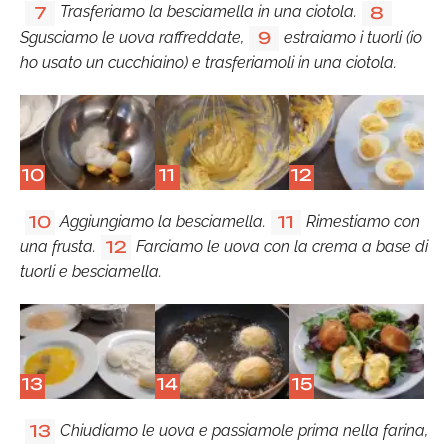
Trasferiamo la besciamella in una ciotola.
7
8
Sgusciamo le uova raffreddate,
estraiamo i tuorli (io
9
ho usato un cucchiaino) e trasferiamoli in una ciotola.
10
11
12
Aggiungiamo la besciamella.
Rimestiamo con
10
11
una frusta.
Farciamo le uova con la crema a base di
12
tuorli e besciamella.
13
14
15
Chiudiamo le uova e passiamole prima nella farina,
13