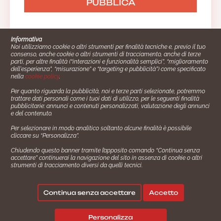
Informativa
Noi utilizziamo cookie o altri strumenti per finalità tecniche e, previo il tuo
consenso, anche cookie o altri strumenti di tracciamento, anche di terze
parti, per altre finalità (“interazioni e funzionalità semplici”, “miglioramento
dell'esperienza”, “misurazione” e “targeting e pubblicità”) come specificato
nella
cookie policy
.
Per quanto riguarda la pubblicità, noi e terze parti selezionate, potremmo
trattare dati personali come i tuoi dati di utilizzo, per le seguenti finalità
Cucinare.it è un marchio commerciale di Impiego24.it s.r.l.
pubblicitarie: annunci e contenuti personalizzati, valutazione degli annunci
copyright 2014 - 2024 P.IVA: 03406490130
e del contenuto.
Azienda certiﬁcata ISO 27001 numero: SNR 73140386/89/I
Per selezionare in modo analitico soltanto alcune finalità è possibile
- Azienda certiﬁcata ISO 9001 numero: SNR
cliccare su “Personalizza”.
96992040/89/Q
Chiudendo questo banner tramite l’apposito comando “Continua senza
Gestione consensi e categorie merceologiche marketing
accettare” continuerai la navigazione del sito in assenza di cookie o altri
strumenti di tracciamento diversi da quelli tecnici.
✖
Consigliami un contorno.
Seguici su:
Continua senza accettare
Accetto
|
|
💬
Policy Privacy
Termini e Condizioni
Cookie Policy
Personalizza