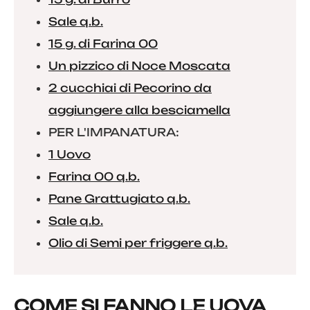
Sale q.b.
15 g. di Farina 00
Un pizzico di Noce Moscata
2 cucchiai di Pecorino da
aggiungere alla besciamella
PER L'IMPANATURA:
1 Uovo
Farina 00 q.b.
Pane Grattugiato q.b.
Sale q.b.
Olio di Semi per friggere q.b.
COME SI FANNO LE UOVA