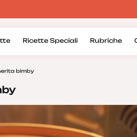
tte
Ricette Speciali
Rubriche
erita bimby
mby