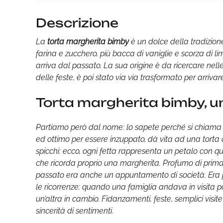
Descrizione
La
torta margherita bimby
è un dolce della tradizion
farina e zucchero, più bacca di vaniglie e scorza di li
arriva dal passato. La sua origine è da ricercare ne
delle feste, è poi stato via via trasformato per arrivar
Torta margherita bimby, un
Partiamo però dal nome: lo sapete perché si chiama 
ed ottimo per essere inzuppato, dà vita ad una torta c
spicchi: ecco, ogni fetta rappresenta un petalo con qu
che ricorda proprio una margherita. Profumo di prima
passato era anche un appuntamento di società. Era pr
le ricorrenze: quando una famiglia andava in visita 
un’altra in cambio. Fidanzamenti, feste, semplici visi
sincerità di sentimenti.