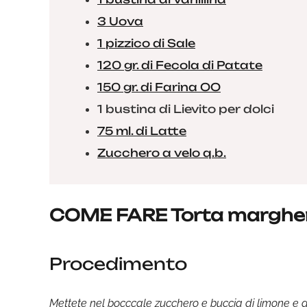
3 Uova
1 pizzico di Sale
120 gr. di Fecola di Patate
150 gr. di Farina OO
1 bustina di Lievito per dolci
75 ml. di Latte
Zucchero a velo q.b.
COME FARE Torta margher
Procedimento
Mettete nel bocccale zucchero e buccia di limone e azi