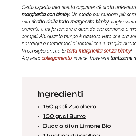
Certo rispetto alla ricetta originale c’è stata un’evolu
margherita con bimby
. Un modo per rendere più semp
alla
ricetta della torta margherita bimby
, voglio svel
preferite e mi fa tornare a quando era bambina e m
compiti. Ah, quanto tempo è passato visto che ora so
nostalgia e mettiamoci ai fornelli che è meglio: buona
Vi consiglio anche la
torta margherita senza bimby
!
A questo
collegamento
, invece, troverete
tantissime r
Ingredienti
150 gr. di Zucchero
100 gr. di Burro
Buccia di un Limone Bio
1 bustina di Vanillina