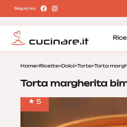
Seguici su:
Rice
Home
>
Ricette
>
Dolci
>
Torte
>
Torta margh
Torta margherita bi
5