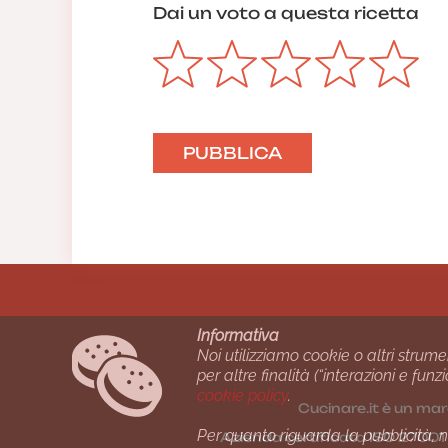
Dai un voto a questa ricetta
Informativa
Noi utilizziamo cookie o altri strume
per altre finalità (“interazioni e fu
cookie policy
.
Cucinare.it è un mar
Per quanto riguarda la pubblicità, no
Azienda certiﬁcata ISO 2700