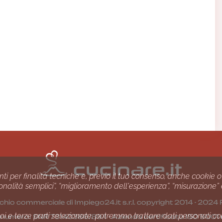
nti per finalità tecniche e, previo il tuo consenso, anche cookie o
nzionalità semplici”, “miglioramento dell'esperienza”, “misurazione”
chio commerciale di Impiego24.it s.r.l. copyright 2014 - 20
i e terze parti selezionate, potremmo trattare dati personali come 
1 numero: SNR 73140386/89/I - Azienda certiﬁcata ISO 90