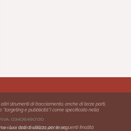
 altri strumenti di tracciamento, anche di terze parti,
 e “targeting e pubblicità”) come specificato nella
24 P.IVA: 03406490130
i tuoi dati di utilizzo, per le seguenti finalità
01 numero: SNR 96992040/89/Q