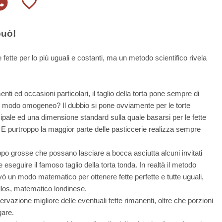
può!
e fette per lo più uguali e costanti, ma un metodo scientifico rivela
ti ed occasioni particolari, il taglio della torta pone sempre di
in modo omogeneo? Il dubbio si pone ovviamente per le torte
ipale ed una dimensione standard sulla quale basarsi per le fette
. E purtroppo la maggior parte delle pasticcerie realizza sempre
troppo grosse che possano lasciare a bocca asciutta alcuni invitati
e eseguire il famoso taglio della torta tonda. In realtà il metodo
vò un modo matematico per ottenere fette perfette e tutte uguali,
ellos, matematico londinese.
azione migliore delle eventuali fette rimanenti, oltre che porzioni
gare.