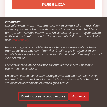
Informativa
Noi utilizziamo cookie o altri strumenti per finalità tecniche e, previo il tuo
consenso, anche cookie o altri strumenti di tracciamento, anche di terze
parti, per altre finalità (“interazioni e funzionalità semplici”, “miglioramento
dell'esperienza”, “misurazione” e “targeting e pubblicità”) come specificato
nella
cookie policy
.
Per quanto riguarda la pubblicità, noi e terze parti selezionate, potremmo
trattare dati personali come i tuoi dati di utilizzo, per le seguenti finalità
Cucinare.it è un marchio commerciale di Impiego24.it s.r.l.
pubblicitarie: annunci e contenuti personalizzati, valutazione degli annunci
copyright 2014 - 2024 P.IVA: 03406490130
e del contenuto.
Azienda certiﬁcata ISO 27001 numero: SNR 73140386/89/I
Per selezionare in modo analitico soltanto alcune finalità è possibile
- Azienda certiﬁcata ISO 9001 numero: SNR
cliccare su “Personalizza”.
96992040/89/Q
Chiudendo questo banner tramite l’apposito comando “Continua senza
Gestione consensi e categorie merceologiche marketing
accettare” continuerai la navigazione del sito in assenza di cookie o altri
strumenti di tracciamento diversi da quelli tecnici.
✖
Consigliami un contorno.
Seguici su:
Continua senza accettare
Accetto
|
|
Policy Privacy
Termini e Condizioni
Cookie Policy