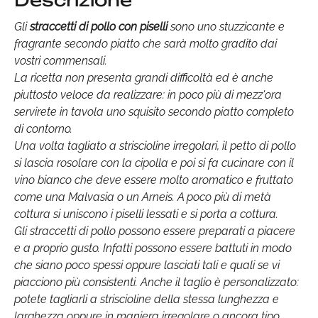
Descrizione
Gli
straccetti di pollo con piselli
sono uno stuzzicante e
fragrante secondo piatto che sarà molto gradito dai
vostri commensali.
La ricetta non presenta grandi difficoltà ed è anche
piuttosto veloce da realizzare: in poco più di mezz'ora
servirete in tavola uno squisito secondo piatto completo
di contorno.
Una volta tagliato a striscioline irregolari, il petto di pollo
si lascia rosolare con la cipolla e poi si fa cucinare con il
vino bianco che deve essere molto aromatico e fruttato
come una Malvasia o un Arneis. A poco più di metà
cottura si uniscono i piselli lessati e si porta a cottura.
Gli straccetti di pollo possono essere preparati a piacere
e a proprio gusto. Infatti possono essere battuti in modo
che siano poco spessi oppure lasciati tali e quali se vi
piacciono più consistenti. Anche il taglio è personalizzato:
potete tagliarli a striscioline della stessa lunghezza e
larghezza oppure in maniera irregolare o ancora tipo