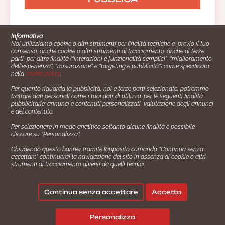
Informativa
Noi utilizziamo cookie o altri strumenti per finalità tecniche e, previo il tuo
consenso, anche cookie o altri strumenti di tracciamento, anche di terze
parti, per altre finalità (“interazioni e funzionalità semplici”, “miglioramento
dell'esperienza”, “misurazione” e “targeting e pubblicità”) come specificato
nella
cookie policy
.
Per quanto riguarda la pubblicità, noi e terze parti selezionate, potremmo
trattare dati personali come i tuoi dati di utilizzo, per le seguenti finalità
Cucinare.it è un marchio commerciale di Impiego24.it s.r.l.
pubblicitarie: annunci e contenuti personalizzati, valutazione degli annunci
copyright 2014 - 2024 P.IVA: 03406490130
e del contenuto.
Azienda certiﬁcata ISO 27001 numero: SNR 73140386/89/I
Per selezionare in modo analitico soltanto alcune finalità è possibile
- Azienda certiﬁcata ISO 9001 numero: SNR
cliccare su “Personalizza”.
96992040/89/Q
Chiudendo questo banner tramite l’apposito comando “Continua senza
Gestione consensi e categorie merceologiche marketing
accettare” continuerai la navigazione del sito in assenza di cookie o altri
strumenti di tracciamento diversi da quelli tecnici.
✖
Consigliami un contorno.
Seguici su:
Continua senza accettare
Accetto
|
|
💬
Policy Privacy
Termini e Condizioni
Cookie Policy
Personalizza