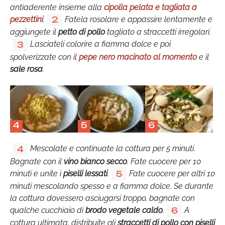
antiaderente insieme alla
cipolla pelata e tagliata a
pezzettini
.
Fatela rosolare e appassire lentamente e
2
aggiungete il
petto di pollo
tagliato a straccetti irregolari.
Lasciateli colorire a fiamma dolce e poi
3
spolverizzate con il
pepe nero macinato al momento
e il
sale rosa
.
4
5
6
Mescolate e continuate la cottura per 5 minuti.
4
Bagnate con il
vino bianco secco
. Fate cuocere per 10
minuti e unite i
piselli lessati
.
Fate cuocere per altri 10
5
minuti mescolando spesso e a fiamma dolce. Se durante
la cottura dovessero asciugarsi troppo, bagnate con
qualche cucchiaio di
brodo vegetale caldo
.
A
6
cottura ultimata, distribuite gli
straccetti di pollo con piselli