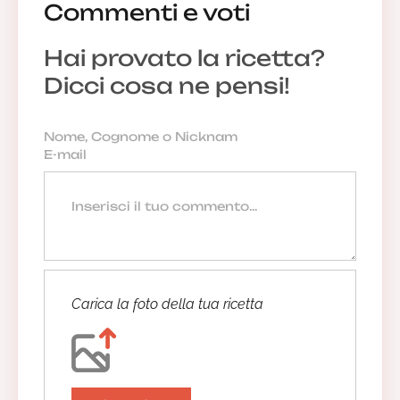
Commenti e voti
Anonimo
Hai provato la ricetta?
25/03/2019 21:56:03
Dicci cosa ne pensi!
Maria Luisa. Tumminello
Ricette semplici ma buone e saporit
21/02/2019 14:05:55
Rispondi
La redazione
Ciao Maria Luisa, grazie per il
Carica la foto della tua ricetta
messaggio. Continua a seguirci! 😉
02/03/2019 13:14:23