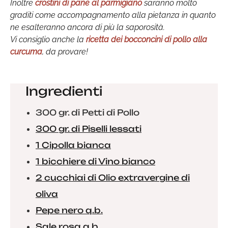
Inoltre
crostini di pane al parmigiano
saranno molto
graditi come accompagnamento alla pietanza in quanto
ne esalteranno ancora di più la saporosità.
Vi consiglio anche la
ricetta dei bocconcini di pollo alla
curcuma
, da provare!
Ingredienti
300 gr. di Petti di Pollo
300 gr. di Piselli lessati
1 Cipolla bianca
1 bicchiere di Vino bianco
2 cucchiai di Olio extravergine di
oliva
Pepe nero q.b.
Sale rosa q.b.