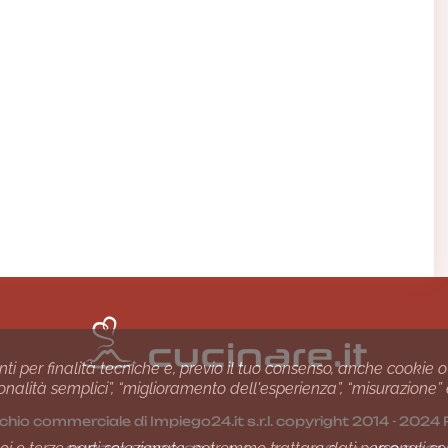
nti per finalità tecniche e, previo il tuo consenso, anche cookie o
nzionalità semplici”, “miglioramento dell'esperienza”, “misurazione”
chio commerciale di Impiego24.it s.r.l. copyright 2014 - 20