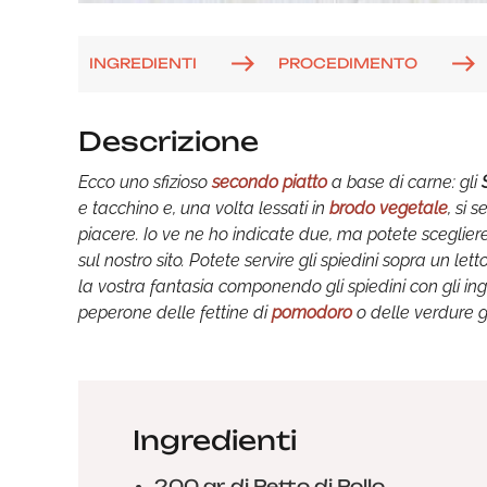
INGREDIENTI
PROCEDIMENTO
Descrizione
Ecco uno sfizioso
secondo piatto
a base di carne: gli
e tacchino e, una volta lessati in
brodo vegetale
, si 
piacere. Io ve ne ho indicate due, ma potete sceglier
sul nostro sito. Potete servire gli spiedini sopra un let
la vostra fantasia componendo gli spiedini con gli ing
peperone delle fettine di
pomodoro
o delle verdure gr
Ingredienti
200 gr. di Petto di Pollo