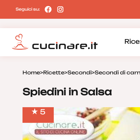
Seguici su:
Rice
Home
>
Ricette
>
Secondi
>
Secondi di car
Spiedini in Salsa
5