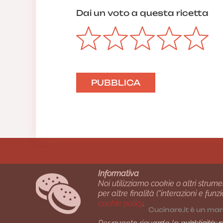
Dai un voto a questa ricetta
Informativa
Noi utilizziamo cookie o altri strume
per altre finalità (“interazioni e fu
cookie policy
.
Cucinare.it è un mar