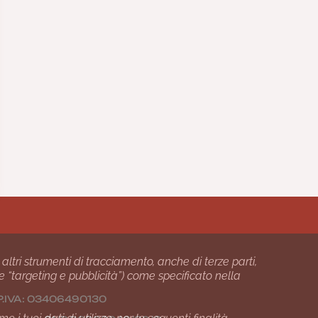
 altri strumenti di tracciamento, anche di terze parti,
 e “targeting e pubblicità”) come specificato nella
24 P.IVA: 03406490130