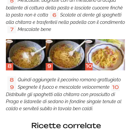
Mescolate, bagnate con un mestolino di acqua
5
bollente di cottura della pasta e lasciate cuocere finchè
la pasta non è cotta
Scolate al dente gli spaghetti
6
alla chitarra e trasferiteli nella padella con il condimento
Mescolate bene
7
8
9
10
Quindi aggiungete il pecorino romano grattugiato
8
Spegnete il fuoco e mescolate velocemente
9
10
Distribuite gli spaghetti alla chitarra con prosciutto di
Praga e listarelle di sedano in fondine singole tenute al
caldo e serviteli subito in tavola ben caldi.
Ricette correlate