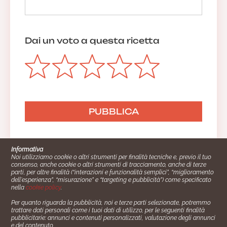
Dai un voto a questa ricetta
Informativa
Noi utilizziamo cookie o altri strumenti per finalità tecniche e, previo il tuo
consenso, anche cookie o altri strumenti di tracciamento, anche di terze
parti, per altre finalità (“interazioni e funzionalità semplici”, “miglioramento
dell'esperienza”, “misurazione” e “targeting e pubblicità”) come specificato
nella
cookie policy
.
Per quanto riguarda la pubblicità, noi e terze parti selezionate, potremmo
trattare dati personali come i tuoi dati di utilizzo, per le seguenti finalità
Cucinare.it è un marchio commerciale di Impiego24.it s.r.l.
pubblicitarie: annunci e contenuti personalizzati, valutazione degli annunci
copyright 2014 - 2024 P.IVA: 03406490130
e del contenuto.