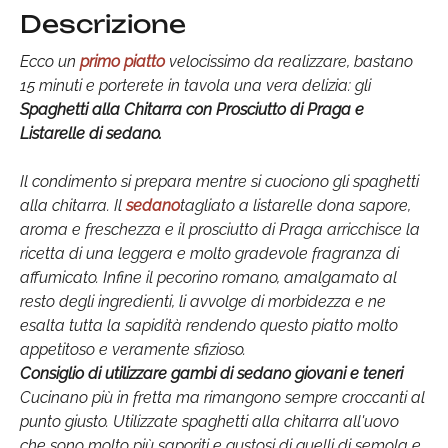
Descrizione
Ecco un
primo piatto
velocissimo da realizzare, bastano
15 minuti e porterete in tavola una vera delizia: gli
Spaghetti alla Chitarra con Prosciutto di Praga e
Listarelle di sedano.
Il condimento si prepara mentre si cuociono gli spaghetti
alla chitarra. Il
sedano
tagliato a listarelle dona sapore,
aroma e freschezza e il prosciutto di Praga arricchisce la
ricetta di una leggera e molto gradevole fragranza di
affumicato. Infine il pecorino romano, amalgamato al
resto degli ingredienti, li avvolge di morbidezza e ne
esalta tutta la sapidità rendendo questo piatto molto
appetitoso e veramente sfizioso.
Consiglio di utilizzare gambi di sedano giovani e teneri
Cucinano più in fretta ma rimangono sempre croccanti al
punto giusto. Utilizzate spaghetti alla chitarra all'uovo
che sono molto più saporiti e gustosi di quelli di semola e