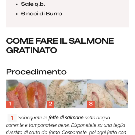
Sale q.b.
6 noci di Burro
COME FARE IL SALMONE
GRATINATO
Procedimento
1
2
3
Sciacquate le
fette di salmone
sotto acqua
1
corrente e tamponatele bene. Disponetele su una teglia
rivestita di carta da forno. Cospargete poi ogni fetta con