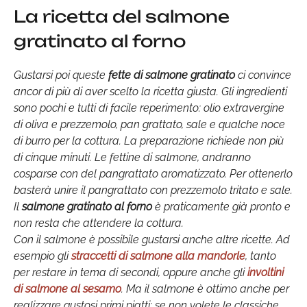
La ricetta del salmone
gratinato al forno
Gustarsi poi queste
fette di salmone gratinato
ci convince
ancor di più di aver scelto la ricetta giusta. Gli ingredienti
sono pochi e tutti di facile reperimento: olio extravergine
di oliva e prezzemolo, pan grattato, sale e qualche noce
di burro per la cottura. La preparazione richiede non più
di cinque minuti. Le fettine di salmone, andranno
cosparse con del pangrattato aromatizzato. Per ottenerlo
basterà unire il pangrattato con prezzemolo tritato e sale.
Il
salmone gratinato al forno
è praticamente già pronto e
non resta che attendere la cottura.
Con il salmone è possibile gustarsi anche altre ricette. Ad
esempio gli
straccetti di salmone alla mandorle
, tanto
per restare in tema di secondi, oppure anche gli
involtini
di salmone al sesamo
. Ma il salmone è ottimo anche per
realizzare gustosi primi piatti: se non volete le classiche