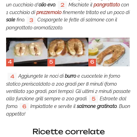
un cucchiaio d'
olio evo
.
Mischiate il
pangrattato
con
2
1 cucchiaio di
prezzemolo
finemente tritato ed un poco di
sale
fino.
Cospargete le fette di salmone con il
3
pangrattato aromatizzato.
4
5
6
Aggiungete le noci di
burro
e cuocetele in forno
4
statico preriscaldato a 200 gradi per 8 minuti (forno
ventilato 190 gradi, pari tempo). Gli ultimi 2 minuti passate
alla funzione grill sempre a 200 gradi.
Estraete dal
5
forno.
Impiattate e servite il
salmone gratinato
. Buon
6
appetito!
Ricette correlate