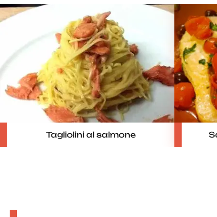
Tagliolini al salmone
S