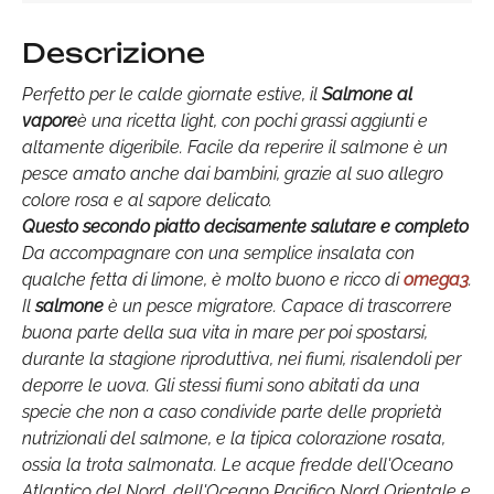
Descrizione
Perfetto per le calde giornate estive, il
Salmone al
vapore
è una ricetta light, con pochi grassi aggiunti e
altamente digeribile. Facile da reperire il salmone è un
pesce amato anche dai bambini, grazie al suo allegro
colore rosa e al sapore delicato.
Questo secondo piatto decisamente salutare e completo
Da accompagnare con una semplice insalata con
qualche fetta di limone, è molto buono e ricco di
omega3
.
Il
salmone
è un pesce migratore. Capace di trascorrere
buona parte della sua vita in mare per poi spostarsi,
durante la stagione riproduttiva, nei fiumi, risalendoli per
deporre le uova. Gli stessi fiumi sono abitati da una
specie che non a caso condivide parte delle proprietà
nutrizionali del salmone, e la tipica colorazione rosata,
ossia la trota salmonata. Le acque fredde dell'Oceano
Atlantico del Nord, dell'Oceano Pacifico Nord Orientale e