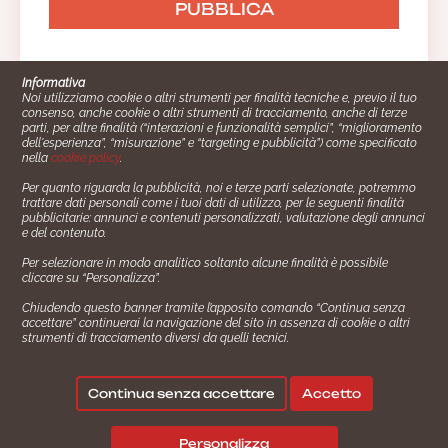
Informativa
Noi utilizziamo cookie o altri strumenti per finalità tecniche e, previo il tuo
consenso, anche cookie o altri strumenti di tracciamento, anche di terze
parti, per altre finalità (“interazioni e funzionalità semplici”, “miglioramento
dell'esperienza”, “misurazione” e “targeting e pubblicità”) come specificato
nella
cookie policy
.
Per quanto riguarda la pubblicità, noi e terze parti selezionate, potremmo
trattare dati personali come i tuoi dati di utilizzo, per le seguenti finalità
Cucinare.it è un marchio commerciale di Impiego24.it s.r.l.
pubblicitarie: annunci e contenuti personalizzati, valutazione degli annunci
copyright 2014 - 2024 P.IVA: 03406490130
e del contenuto.
Azienda certiﬁcata ISO 27001 numero: SNR 73140386/89/I
Per selezionare in modo analitico soltanto alcune finalità è possibile
- Azienda certiﬁcata ISO 9001 numero: SNR
cliccare su “Personalizza”.
96992040/89/Q
Chiudendo questo banner tramite l’apposito comando “Continua senza
Gestione consensi e categorie merceologiche marketing
accettare” continuerai la navigazione del sito in assenza di cookie o altri
strumenti di tracciamento diversi da quelli tecnici.
✖
Consigliami un contorno.
Seguici su:
Continua senza accettare
Accetto
|
|
💬
Policy Privacy
Termini e Condizioni
Cookie Policy
Personalizza