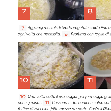
7
8
Aggiungi mestoli di brodo vegetale caldo fino a co
7
ogni volta che necessita.
Profuma con foglie di s
9
10
11
Una volta cotto il riso, aggiungi il formaggio g
10
per 2-3 minuti.
Porziona e dai qualche colpo sotto o
11
fettine di zucchine fritte messe da parte. Gusta il
Riso