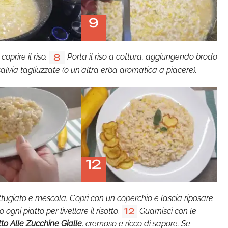
9
prire il riso.
Porta il riso a cottura, aggiungendo brodo
8
alvia tagliuzzate (o un'altra erba aromatica a piacere).
12
rattugiato e mescola. Copri con un coperchio e lascia riposare
gni piatto per livellare il risotto.
Guarnisci con le
12
tto Alle Zucchine Gialle
, cremoso e ricco di sapore. Se