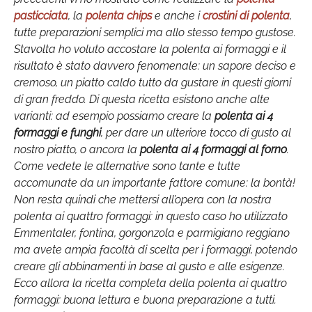
pasticciata
, la
polenta chips
e anche i
crostini di polenta
,
tutte preparazioni semplici ma allo stesso tempo gustose.
Stavolta ho voluto accostare la polenta ai formaggi e il
risultato è stato davvero fenomenale: un sapore deciso e
cremoso, un piatto caldo tutto da gustare in questi giorni
di gran freddo. Di questa ricetta esistono anche alte
varianti: ad esempio possiamo creare la
polenta ai 4
formaggi e funghi
, per dare un ulteriore tocco di gusto al
nostro piatto, o ancora la
polenta ai 4 formaggi al forno
.
Come vedete le alternative sono tante e tutte
accomunate da un importante fattore comune: la bontà!
Non resta quindi che mettersi all’opera con la nostra
polenta ai quattro formaggi: in questo caso ho utilizzato
Emmentaler, fontina, gorgonzola e parmigiano reggiano
ma avete ampia facoltà di scelta per i formaggi, potendo
creare gli abbinamenti in base al gusto e alle esigenze.
Ecco allora la ricetta completa della polenta ai quattro
formaggi: buona lettura e buona preparazione a tutti.