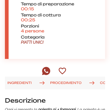
Tempo di preparazione
00:15
Tempo di cottura
00:25
Porzioni
4 persone
Categoria
PIATTI UNICI
INGREDIENTI
PROCEDIMENTO
COM
Descrizione
Oggi vi presento la
polenta ai 4 formaggi
. La polenta è un