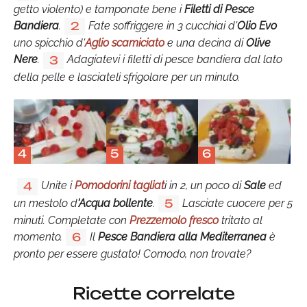
getto violento) e tamponate bene i
Filetti di Pesce
Bandiera
.
Fate soffriggere in 3 cucchiai d'
Olio Evo
2
uno spicchio d'
Aglio scamiciato
e una decina di
Olive
Nere
.
Adagiatevi i filetti di pesce bandiera dal lato
3
della pelle e lasciateli sfrigolare per un minuto.
4
5
6
Unite i
Pomodorini tagliat
i in 2, un poco di
Sale
ed
4
un mestolo d
'Acqua bollente
.
Lasciate cuocere per 5
5
minuti. Completate con
Prezzemolo fresco
tritato al
momento.
Il
Pesce Bandiera alla Mediterranea
è
6
pronto per essere gustato! Comodo, non trovate?
Ricette correlate