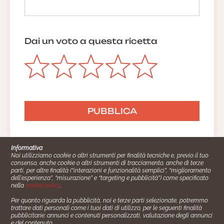
Dai un voto a questa ricetta
Informativa
Noi utilizziamo cookie o altri strumenti per finalità tecniche e, previo il tuo
consenso, anche cookie o altri strumenti di tracciamento, anche di terze
parti, per altre finalità (“interazioni e funzionalità semplici”, “miglioramento
dell'esperienza”, “misurazione” e “targeting e pubblicità”) come specificato
nella
cookie policy
.
Per quanto riguarda la pubblicità, noi e terze parti selezionate, potremmo
trattare dati personali come i tuoi dati di utilizzo, per le seguenti finalità
Cucinare.it è un marchio commerciale di Impiego24.it s.r.l.
pubblicitarie: annunci e contenuti personalizzati, valutazione degli annunci
copyright 2014 - 2024 P.IVA: 03406490130
e del contenuto.