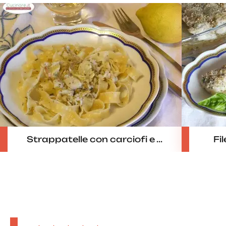
Strappatelle con carciofi e ...
Fi