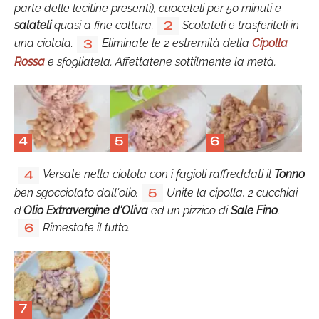
parte delle lecitine presenti), cuoceteli per 50 minuti e
salateli
quasi a fine cottura.
Scolateli e trasferiteli in
2
una ciotola.
Eliminate le 2 estremità della
Cipolla
3
Rossa
e sfogliatela. Affettatene sottilmente la metà.
4
5
6
Versate nella ciotola con i fagioli raffreddati il
Tonno
4
ben sgocciolato dall'olio.
Unite la cipolla, 2 cucchiai
5
d'
Olio Extravergine d'Oliva
ed un pizzico di
Sale Fino
.
Rimestate il tutto.
6
7