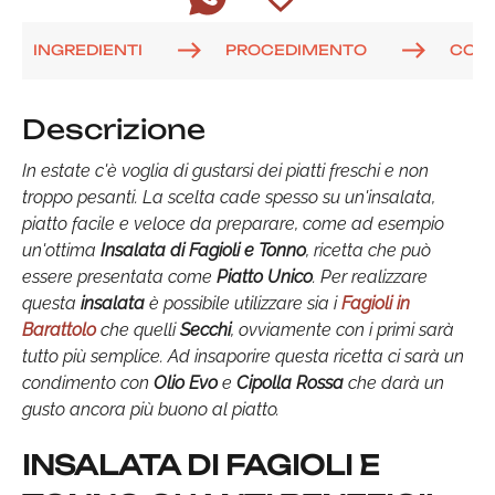
INGREDIENTI
PROCEDIMENTO
COM
Descrizione
In estate c'è voglia di gustarsi dei piatti freschi e non
troppo pesanti. La scelta cade spesso su un'insalata,
piatto facile e veloce da preparare, come ad esempio
un'ottima
Insalata di Fagioli e Tonno
, ricetta che può
essere presentata come
Piatto Unico
. Per realizzare
questa
insalata
è possibile utilizzare sia i
Fagioli in
Barattolo
che quelli
Secchi
, ovviamente con i primi sarà
tutto più semplice. Ad insaporire questa ricetta ci sarà un
condimento con
Olio Evo
e
Cipolla Rossa
che darà un
gusto ancora più buono al piatto.
INSALATA DI FAGIOLI E