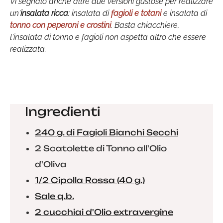
Vi segnalo anche altre due versioni gustose per realizzare
un'
insalata ricca
: insalata di
fagioli e totani
e insalata di
tonno con peperoni e crostini
. Basta chiacchiere,
l'insalata di tonno e fagioli non aspetta altro che essere
realizzata.
Ingredienti
240 g. di Fagioli Bianchi Secchi
2 Scatolette di Tonno all'Olio
d'Oliva
1/2 Cipolla Rossa (40 g.)
Sale q.b.
2 cucchiai d'Olio extravergine