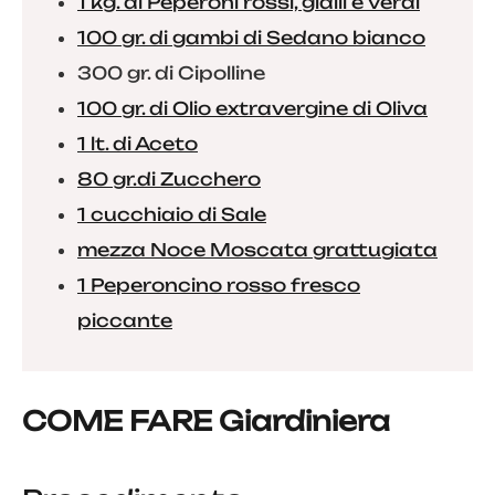
1 kg. di Peperoni rossi, gialli e verdi
100 gr. di gambi di Sedano bianco
300 gr. di Cipolline
100 gr. di Olio extravergine di Oliva
1 lt. di Aceto
80 gr.di Zucchero
1 cucchiaio di Sale
mezza Noce Moscata grattugiata
1 Peperoncino rosso fresco
piccante
COME FARE Giardiniera