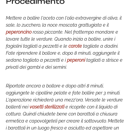
Procedimento
Mettere a bollire l'aceto con l'olio extravergine di oliva, il
sale, lo zucchero, la noce moscata grattugiata e il
peperoncino
rosso piccante. Nel frattempo mondare e
lavare tutte le verdure. Quando inizia a bollire, unire i
fagiolini tagliati a pezzetti e le
carote
tagliate a dadini.
Fate riprendere il bollore e, dopo 8 minuti, aggiungete il
sedano tagliato a pezzetti e i
peperoni
tagliati a strisce e
privati dei gambi e dei semini.
Riportate ancora a bollore e dopo altri 8 minuti,
aggiungete le cipolline pelate e fate bollire per 3 minuti.
L'operazione richiederà una mezz'ora. Versate le verdure
bollenti nei
vasetti sterilizzati
e ricoprite con il liquido di
cottura. Quindi chiudete bene con barattoli a chiusura
ermetica e capovolgeteli per creare il sottovuoto. Mettete
i barattoli in un luogo fresco e asciutto ed aspettare un