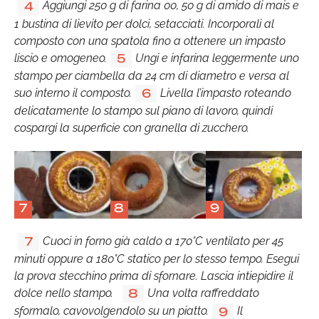
Aggiungi 250 g di farina 00, 50 g di amido di mais e
4
1 bustina di lievito per dolci, setacciati. Incorporali al
composto con una spatola fino a ottenere un impasto
liscio e omogeneo.
Ungi e infarina leggermente uno
5
stampo per ciambella da 24 cm di diametro e versa al
suo interno il composto.
Livella l’impasto roteando
6
delicatamente lo stampo sul piano di lavoro, quindi
cospargi la superficie con granella di zucchero.
7
8
9
Cuoci in forno già caldo a 170°C ventilato per 45
7
minuti oppure a 180°C statico per lo stesso tempo. Esegui
la prova stecchino prima di sfornare. Lascia intiepidire il
dolce nello stampo.
Una volta raffreddato
8
sformalo, cavovolgendolo su un piatto.
Il
9