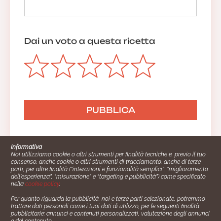
Dai un voto a questa ricetta
Informativa
Noi utilizziamo cookie o altri strumenti per finalità tecniche e, previo il tuo
consenso, anche cookie o altri strumenti di tracciamento, anche di terze
parti, per altre finalità (“interazioni e funzionalità semplici”, “miglioramento
dell'esperienza”, “misurazione” e “targeting e pubblicità”) come specificato
nella
cookie policy
.
Per quanto riguarda la pubblicità, noi e terze parti selezionate, potremmo
trattare dati personali come i tuoi dati di utilizzo, per le seguenti finalità
Cucinare.it è un marchio commerciale di Impiego24.it s.r.l.
pubblicitarie: annunci e contenuti personalizzati, valutazione degli annunci
copyright 2014 - 2024 P.IVA: 03406490130