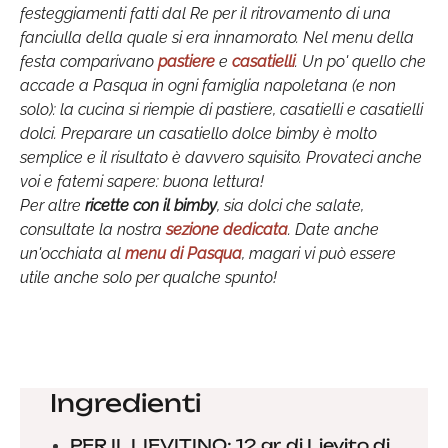
festeggiamenti fatti dal Re per il ritrovamento di una
fanciulla della quale si era innamorato. Nel menu della
festa comparivano
pastiere
e
casatielli
. Un po' quello che
accade a Pasqua in ogni famiglia napoletana (e non
solo): la cucina si riempie di pastiere, casatielli e casatielli
dolci. Preparare un casatiello dolce bimby è molto
semplice e il risultato è davvero squisito. Provateci anche
voi e fatemi sapere: buona lettura!
Per altre
ricette con il bimby
, sia dolci che salate,
consultate la nostra
sezione dedicata
. Date anche
un'occhiata al
menu di Pasqua
, magari vi può essere
utile anche solo per qualche spunto!
Ingredienti
PER IL LIEVITINO: 12 gr. di Lievito di