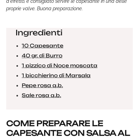
d'effetto, è consigliato servire le capesante in una delle
proprie valve. Buona preparazione.
Ingredienti
10 Capesante
40 gr. di Burro
1 pizzico di Noce moscata
1 bicchierino di Marsala
Pepe rosa q.b.
Sale rosa q.b.
COME PREPARARE LE
CAPESANTE CON SALSA AL