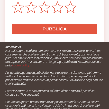
Informativa
Noi utilizziamo cookie o altri strumenti per finalità tecniche e, previo il tuo
consenso, anche cookie o altri strumenti di tracciamento, anche di terze
parti, per altre finalità (“interazioni e funzionalità semplici”, “miglioramento
dell'esperienza”, “misurazione” e “targeting e pubblicità”) come specificato
nella
cookie policy
.
Per quanto riguarda la pubblicità, noi e terze parti selezionate, potremmo
trattare dati personali come i tuoi dati di utilizzo, per le seguenti finalità
Cucinare.it è un marchio commerciale di Impiego24.it s.r.l.
pubblicitarie: annunci e contenuti personalizzati, valutazione degli annunci
copyright 2014 - 2024 P.IVA: 03406490130
e del contenuto.
Azienda certiﬁcata ISO 27001 numero: SNR 73140386/89/I
Per selezionare in modo analitico soltanto alcune finalità è possibile
- Azienda certiﬁcata ISO 9001 numero: SNR
cliccare su “Personalizza”.
96992040/89/Q
Chiudendo questo banner tramite l’apposito comando “Continua senza
Gestione consensi e categorie merceologiche marketing
accettare” continuerai la navigazione del sito in assenza di cookie o altri