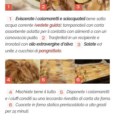
1
2
3
Eviscerate i calamaretti e sciacquateli
bene sotto
1
acqua corrente (
vedete guida
); tamponateli con carta
assorbente adatta per il contatto con alimenti o con un
canovaccio pulito.
Trasferiteli in un recipiente e
2
irrorateli con
olio extravergine d'oliva
.
Salate
ed
3
unite 2 cucchiai di
pangrattato
.
4
5
6
Mischiate bene il tutto.
Disponete i calamaretti
4
5
e i ciuffi conditi su una leccarda rivestita di carta da forno.
Cuocete in forno statico preriscaldato a 180 gradi
6
per 15 minuti.