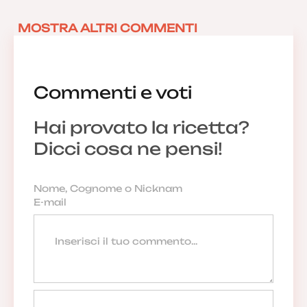
Grazie per il post. Buona giornata
MOSTRA ALTRI COMMENTI
25/11/2019 16:35:02
Commenti e voti
Hai provato la ricetta?
Anonimo
Dicci cosa ne pensi!
23/11/2019 00:26:24
Anonimo
22/11/2019 18:24:44