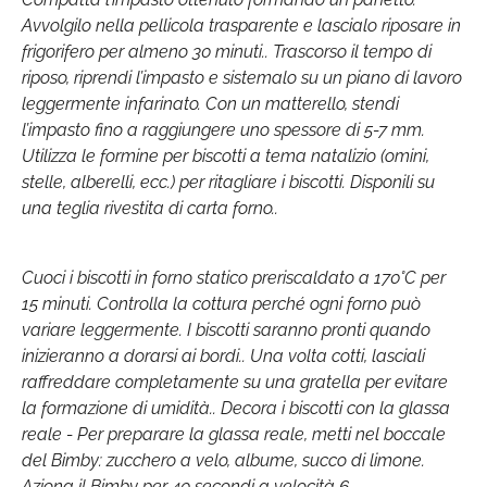
Avvolgilo nella pellicola trasparente e lascialo riposare in
frigorifero per almeno 30 minuti.. Trascorso il tempo di
riposo, riprendi l’impasto e sistemalo su un piano di lavoro
leggermente infarinato. Con un matterello, stendi
l’impasto fino a raggiungere uno spessore di 5-7 mm.
Utilizza le formine per biscotti a tema natalizio (omini,
stelle, alberelli, ecc.) per ritagliare i biscotti. Disponili su
una teglia rivestita di carta forno..
Cuoci i biscotti in forno statico preriscaldato a 170°C per
15 minuti. Controlla la cottura perché ogni forno può
variare leggermente. I biscotti saranno pronti quando
inizieranno a dorarsi ai bordi.. Una volta cotti, lasciali
raffreddare completamente su una gratella per evitare
la formazione di umidità.. Decora i biscotti con la glassa
reale - Per preparare la glassa reale, metti nel boccale
del Bimby: zucchero a velo, albume, succo di limone.
Aziona il Bimby per 40 secondi a velocità 6. .