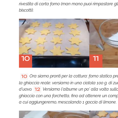
rivestita di carta forno (man mano puoi rimpastare gli
biscotti).
10
11
Ora siamo pronti per la cottura: forno statico pr
10
la ghiaccia reale: versiamo in una ciotola 100 g. di 
d'uovo.
Versiamo l'albume un po' alla volta sull
12
ghiaccia con una forchetta, fino ad ottenere un comp
a cui aggiungeremo, mescolando 1 goccia di limone.