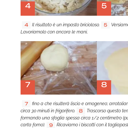
4
5
Il risultato è un impasto bricioloso.
Versiamo
4
5
Lavoriamolo con ancora le mani,
7
8
fino a che risulterà liscio e omogeneo; arrotoli
7
circa 30 minuti in frigorifero.
Trascorso questo te
8
formando una sfoglia spessa circa 1/2 centimetro (pu
carta forno).
Ricaviamo i biscotti con il tagliap
9