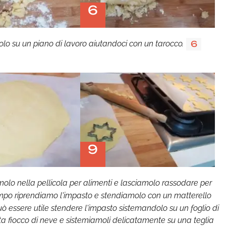
6
lo su un piano di lavoro aiutandoci con un tarocco.
6
9
amolo nella pellicola per alimenti e lasciamolo rassodare per
mpo riprendiamo l'impasto e stendiamolo con un matterello
ò essere utile stendere l'impasto sistemandolo su un foglio di
asta fiocco di neve e sistemiamoli delicatamente su una teglia