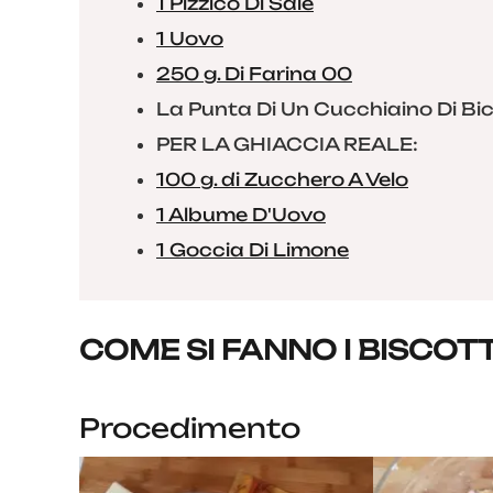
1 Pizzico Di Sale
1 Uovo
250 g. Di Farina 00
La Punta Di Un Cucchiaino Di B
PER LA GHIACCIA REALE:
100 g. di Zucchero A Velo
1 Albume D'Uovo
1 Goccia Di Limone
COME SI FANNO I BISCOTT
Procedimento