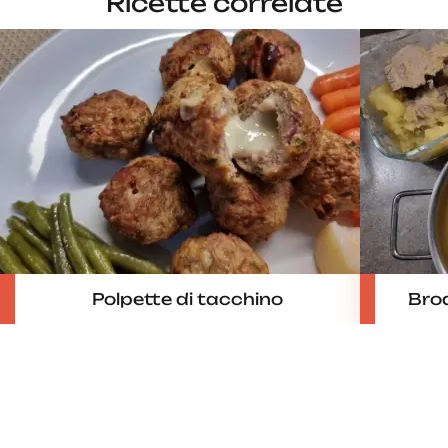
Ricette correlate
Polpette di tacchino
Brod