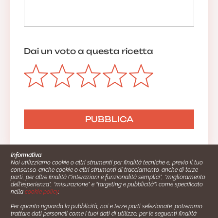
Dai un voto a questa ricetta
Informativa
Noi utilizziamo cookie o altri strumenti per finalità tecniche e, previo il tuo
consenso, anche cookie o altri strumenti di tracciamento, anche di terze
parti, per altre finalità (“interazioni e funzionalità semplici”, “miglioramento
dell'esperienza”, “misurazione” e “targeting e pubblicità”) come specificato
nella
cookie policy
.
Per quanto riguarda la pubblicità, noi e terze parti selezionate, potremmo
trattare dati personali come i tuoi dati di utilizzo, per le seguenti finalità
Cucinare.it è un marchio commerciale di Impiego24.it s.r.l.