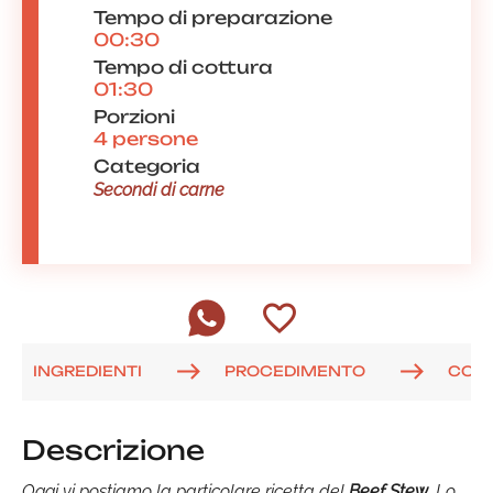
Tempo di preparazione
00:30
Tempo di cottura
01:30
Porzioni
4 persone
Categoria
Secondi di carne
INGREDIENTI
PROCEDIMENTO
COM
Descrizione
Oggi vi postiamo la particolare ricetta del
Beef Stew
. Lo