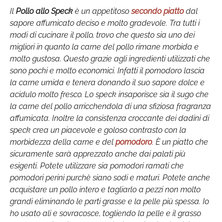
Il
Pollo allo Speck
è un appetitoso
secondo piatto
dal
sapore affumicato deciso e molto gradevole. Tra tutti i
modi di cucinare il pollo, trovo che questo sia uno dei
migliori in quanto la carne del pollo rimane morbida e
molto gustosa. Questo grazie agli ingredienti utilizzati che
sono pochi e molto economici. Infatti il pomodoro lascia
la carne umida e tenera donando il suo sapore dolce e
acidulo molto fresco. Lo speck insaporisce sia il sugo che
la carne del pollo arricchendola di una sfiziosa fragranza
affumicata. Inoltre la consistenza croccante dei dadini di
speck crea un piacevole e goloso contrasto con la
morbidezza della carne e del
pomodoro
. È un piatto che
sicuramente sarà apprezzato anche dai palati più
esigenti. Potete utilizzare sia pomodori ramati che
pomodori perini purchè siano sodi e maturi. Potete anche
acquistare un pollo intero e tagliarlo a pezzi non molto
grandi eliminando le parti grasse e la pelle più spessa. Io
ho usato ali e sovracosce, togliendo la pelle e il grasso