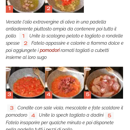
1
2
Versate l'olio extravergine di oliva in una padella
antiaderente piuttosto ampia da contenere poi tutto il
pollo.
Unite lo scalogno pelato e tagliato a rondelle
1
spesse
Fatelo appassire e colorire a fiamma dolce e
2
poi aggiungete i
pomodori
ramati tagliati a cubetti
insieme al loro sugo
3
4
5
Condite con sale viola, mescolate e fate scaldare il
3
pomodoro
Unite lo speck tagliato a dadini
4
5
Fatelo insaporire per qualche minuto e poi disponete
nella padella tutti i pezzi di pollo