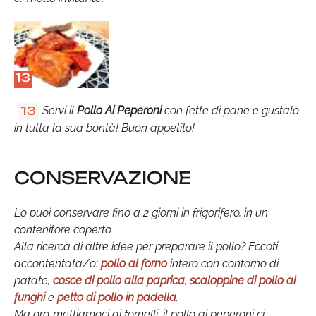
13
Servi il
Pollo Ai Peperoni
con fette di pane e gustalo
13
in tutta la sua bontà! Buon appetito!
CONSERVAZIONE
Lo puoi conservare fino a 2 giorni in frigorifero, in un
contenitore coperto.
Alla ricerca di altre idee per preparare il pollo? Eccoti
accontentata/o:
pollo al forno
intero con contorno di
patate,
cosce di pollo alla paprica
,
scaloppine di pollo ai
funghi
e
petto di pollo in padella
.
Ma ora mettiamoci ai fornelli, il pollo ai peperoni ci