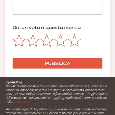
Dai un voto a questa ricetta
Informativa
Noi utilizziamo cookie o altri strumenti per finalità tecniche e, previo il tuo
consenso, anche cookie o altri strumenti di tracciamento, anche di terze
parti, per altre finalità (“interazioni e funzionalità semplici”, “miglioramento
dell'esperienza”, “misurazione” e “targeting e pubblicità”) come specificato
nella
cookie policy
.
Per quanto riguarda la pubblicità, noi e terze parti selezionate, potremmo
trattare dati personali come i tuoi dati di utilizzo, per le seguenti finalità