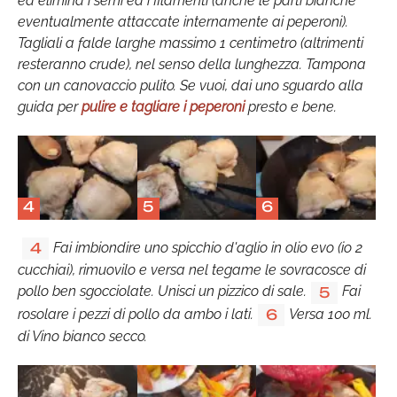
ed elimina i semi ed i filamenti (anche le parti bianche
eventualmente attaccate internamente ai peperoni).
Tagliali a falde larghe massimo 1 centimetro (altrimenti
resteranno crude), nel senso della lunghezza. Tampona
con un canovaccio pulito. Se vuoi, dai uno sguardo alla
guida per
pulire e tagliare i peperoni
presto e bene.
4
5
6
Fai imbiondire uno spicchio d'aglio in olio evo (io 2
4
cucchiai), rimuovilo e versa nel tegame le sovracosce di
pollo ben sgocciolate. Unisci un pizzico di sale.
Fai
5
rosolare i pezzi di pollo da ambo i lati.
Versa 100 ml.
6
di Vino bianco secco.