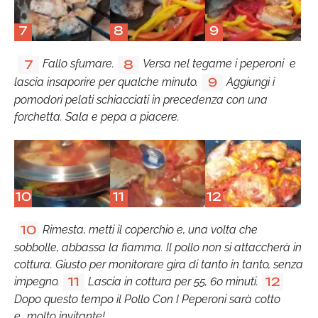
7
8
9
Fallo sfumare.
Versa nel tegame i peperoni e
7
8
lascia insaporire per qualche minuto.
Aggiungi i
9
pomodori pelati schiacciati in precedenza con una
forchetta. Sala e pepa a piacere.
10
11
12
Rimesta, metti il coperchio e, una volta che
10
sobbolle, abbassa la fiamma. Il pollo non si attaccherà in
cottura. Giusto per monitorare gira di tanto in tanto, senza
impegno.
Lascia in cottura per 55, 60 minuti.
11
12
Dopo questo tempo il Pollo Con I Peperoni sarà cotto
e...molto invitante!