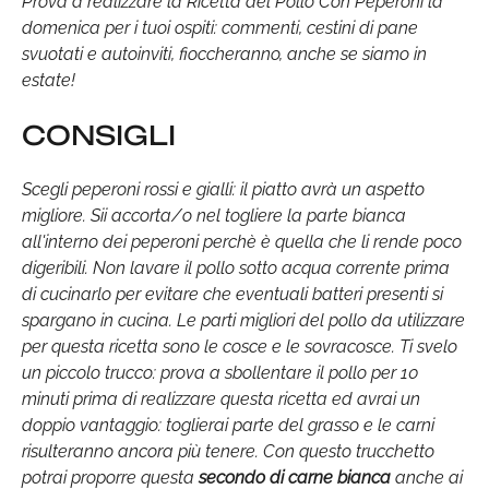
Prova a realizzare la Ricetta del Pollo Con Peperoni la
domenica per i tuoi ospiti: commenti, cestini di pane
svuotati e autoinviti, fioccheranno, anche se siamo in
estate!
CONSIGLI
Scegli peperoni rossi e gialli: il piatto avrà un aspetto
migliore. Sii accorta/o nel togliere la parte bianca
all'interno dei peperoni perchè è quella che li rende poco
digeribili. Non lavare il pollo sotto acqua corrente prima
di cucinarlo per evitare che eventuali batteri presenti si
spargano in cucina. Le parti migliori del pollo da utilizzare
per questa ricetta sono le cosce e le sovracosce. Ti svelo
un piccolo trucco: prova a sbollentare il pollo per 10
minuti prima di realizzare questa ricetta ed avrai un
doppio vantaggio: toglierai parte del grasso e le carni
risulteranno ancora più tenere. Con questo trucchetto
potrai proporre questa
secondo di carne bianca
anche ai