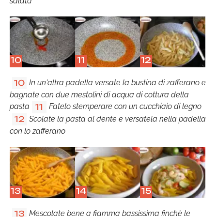
salata
10
11
12
In un'altra padella versate la bustina di zafferano e
10
bagnate con due mestolini di acqua di cottura della
pasta
Fatelo stemperare con un cucchiaio di legno
11
Scolate la pasta al dente e versatela nella padella
12
con lo zafferano
13
14
15
Mescolate bene a fiamma bassissima finchè le
13