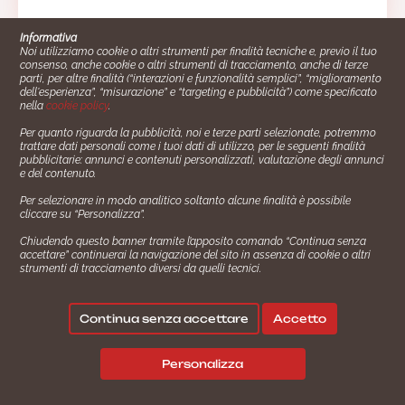
Informativa
Noi utilizziamo cookie o altri strumenti per finalità tecniche e, previo il tuo
consenso, anche cookie o altri strumenti di tracciamento, anche di terze
parti, per altre finalità (“interazioni e funzionalità semplici”, “miglioramento
dell'esperienza”, “misurazione” e “targeting e pubblicità”) come specificato
nella
cookie policy
.
Per quanto riguarda la pubblicità, noi e terze parti selezionate, potremmo
trattare dati personali come i tuoi dati di utilizzo, per le seguenti finalità
Cucinare.it è un marchio commerciale di Impiego24.it s.r.l.
pubblicitarie: annunci e contenuti personalizzati, valutazione degli annunci
copyright 2014 - 2024 P.IVA: 03406490130
e del contenuto.
Azienda certiﬁcata ISO 27001 numero: SNR 73140386/89/I
Per selezionare in modo analitico soltanto alcune finalità è possibile
- Azienda certiﬁcata ISO 9001 numero: SNR
cliccare su “Personalizza”.
96992040/89/Q
Chiudendo questo banner tramite l’apposito comando “Continua senza
Gestione consensi e categorie merceologiche marketing
accettare” continuerai la navigazione del sito in assenza di cookie o altri
strumenti di tracciamento diversi da quelli tecnici.
✖
Consigliami un contorno.
Seguici su:
Continua senza accettare
Accetto
|
|
💬
Policy Privacy
Termini e Condizioni
Cookie Policy
Personalizza