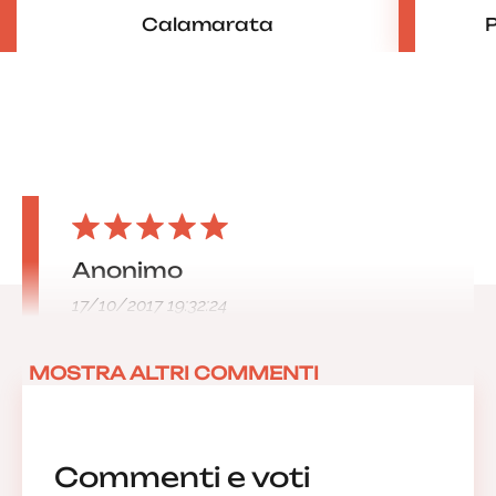
Calamarata
P
Anonimo
17/10/2017 19:32:24
MOSTRA ALTRI COMMENTI
Commenti e voti