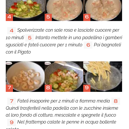
4
5
6
Spolverizzate con sale rosa e lasciate cuocere per
4
10 minuti
Intanto mettete in una padellina i gamberi
5
sgusciati e fateli cuocere per 1 minuto
Poi bagnateli
6
con il Pigato
7
8
9
Fateli insaporire per 2 minuti a fiamma media
7
8
Quindi trasferiteli nella padella con le zucchine insieme
al loro fondo di cottura, mescolate e spegnete il fuoco
Nel frattempo calate le penne in acqua bollente
9