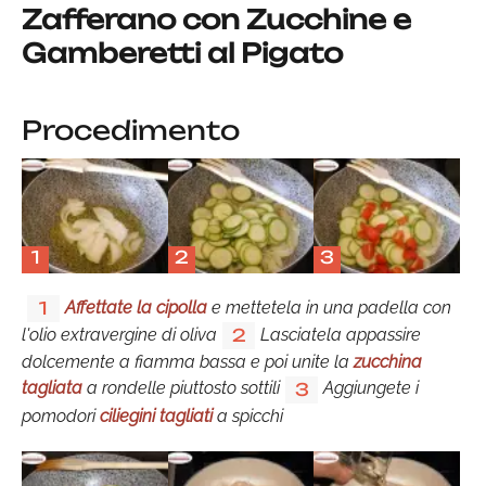
Zafferano con Zucchine e
Gamberetti al Pigato
Procedimento
1
2
3
Affettate la cipolla
e mettetela in una padella con
1
l'olio extravergine di oliva
Lasciatela appassire
2
dolcemente a fiamma bassa e poi unite la
zucchina
tagliata
a rondelle piuttosto sottili
Aggiungete i
3
pomodori
ciliegini tagliati
a spicchi