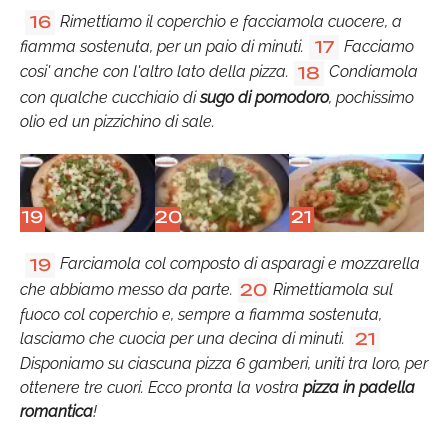
Rimettiamo il coperchio e facciamola cuocere, a
16
fiamma sostenuta, per un paio di minuti.
Facciamo
17
cosi' anche con l'altro lato della pizza.
Condiamola
18
con qualche cucchiaio di
sugo di pomodoro
, pochissimo
olio ed un pizzichino di sale.
19
20
21
Farciamola col composto di asparagi e mozzarella
19
che abbiamo messo da parte.
Rimettiamola sul
20
fuoco col coperchio e, sempre a fiamma sostenuta,
lasciamo che cuocia per una decina di minuti.
21
Disponiamo su ciascuna pizza 6 gamberi, uniti tra loro, per
ottenere tre cuori. Ecco pronta la vostra
pizza in padella
romantica
!