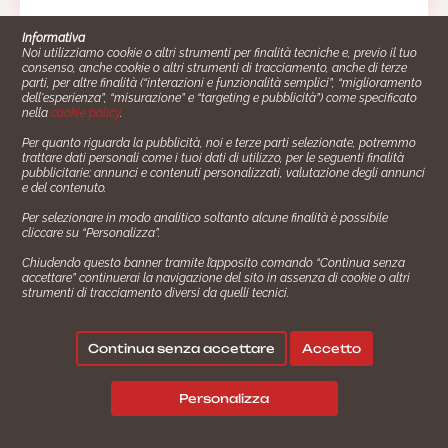
Informativa
Noi utilizziamo cookie o altri strumenti per finalità tecniche e, previo il tuo
consenso, anche cookie o altri strumenti di tracciamento, anche di terze
parti, per altre finalità (“interazioni e funzionalità semplici”, “miglioramento
dell'esperienza”, “misurazione” e “targeting e pubblicità”) come specificato
nella
cookie policy
.
Per quanto riguarda la pubblicità, noi e terze parti selezionate, potremmo
trattare dati personali come i tuoi dati di utilizzo, per le seguenti finalità
Cucinare.it è un marchio commerciale di Impiego24.it s.r.l.
pubblicitarie: annunci e contenuti personalizzati, valutazione degli annunci
copyright 2014 - 2024 P.IVA: 03406490130
e del contenuto.
Azienda certiﬁcata ISO 27001 numero: SNR 73140386/89/I
Per selezionare in modo analitico soltanto alcune finalità è possibile
- Azienda certiﬁcata ISO 9001 numero: SNR
cliccare su “Personalizza”.
96992040/89/Q
Chiudendo questo banner tramite l’apposito comando “Continua senza
Gestione consensi e categorie merceologiche marketing
accettare” continuerai la navigazione del sito in assenza di cookie o altri
strumenti di tracciamento diversi da quelli tecnici.
✖
Consigliami un contorno.
Seguici su:
Continua senza accettare
Accetto
|
|
💬
Policy Privacy
Termini e Condizioni
Cookie Policy
Personalizza