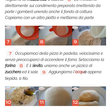
direttamente sul condimento preparato (mettendo da
parte i gamberi) unendo anche il fondo di cottura.
Copriamo con un altro piatto e mettiamo da parte.
7
8
9
Occupiamoci della pizza in padella, velocissima e
7
senza preoccuparci di accendere il forno. Setacciamo la
farina
.
E il l
ievito
, uniamo anche un pizzico di
8
zucchero
ed il sale.
Aggiungiamo l'
acqu
a
appena
9
tiepida, a filo.
10
11
12