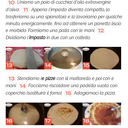
Uniamo un paio di cucchiai d'olio extravergine
10
d'oliva.
Appena l'impasto diventa compatto, lo
11
trasferiamo su una spianatoia e lo lavoriamo per qualche
minuto, energicamente, fino ad ottenere un panetto liscio
e morbido. Formiamo una palla con le mani.
12
Dividiamo l'
impasto
in due con un coltello.
13
14
15
Stendiamo l
e pizze
con lil mattarello e poi con e
13
mani.
Facciamo riscaldare una padella vuota con
14
coperchio (sostituirà il forno).
Adagiamoci la pizza.
15
16
17
18