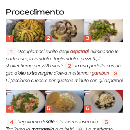
Procedimento
1
2
3
Occupiamoci subito degli
asparagi
, eliminando le
1
parti scure, lavandoli e tagliandoli e pezzetti; li
sbollentiamo per 7/8 minuti.
In una padella con un
2
giro d
'olio extravergine
d'oliva mettiamo i
gamberi
.
3
Li facciamo cuocere per qualche minuto con gli asparagi.
4
5
6
Regoliamo di
sale
e lasciamo insaporire.
4
5
Tagliamo la
mozzarella
a cubetti.
La mettiamo
6