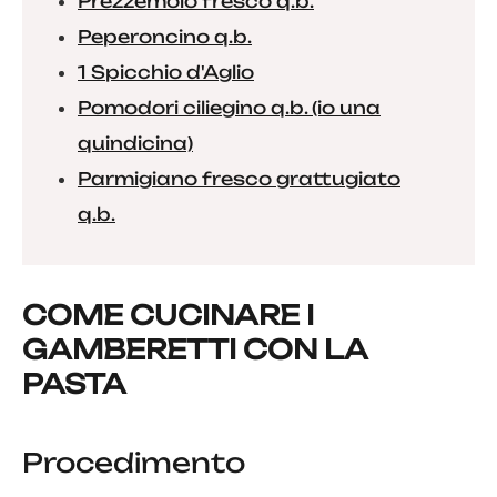
Prezzemolo fresco q.b.
Peperoncino q.b.
1 Spicchio d'Aglio
Pomodori ciliegino q.b. (io una
quindicina)
Parmigiano fresco grattugiato
q.b.
COME CUCINARE I
GAMBERETTI CON LA
PASTA
Procedimento