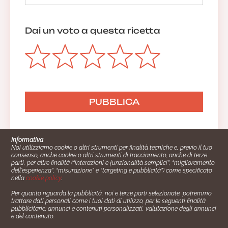
Dai un voto a questa ricetta
Informativa
Noi utilizziamo cookie o altri strumenti per finalità tecniche e, previo il tuo
consenso, anche cookie o altri strumenti di tracciamento, anche di terze
parti, per altre finalità (“interazioni e funzionalità semplici”, “miglioramento
dell'esperienza”, “misurazione” e “targeting e pubblicità”) come specificato
nella
cookie policy
.
Per quanto riguarda la pubblicità, noi e terze parti selezionate, potremmo
trattare dati personali come i tuoi dati di utilizzo, per le seguenti finalità
Cucinare.it è un marchio commerciale di Impiego24.it s.r.l.
pubblicitarie: annunci e contenuti personalizzati, valutazione degli annunci
copyright 2014 - 2024 P.IVA: 03406490130
e del contenuto.