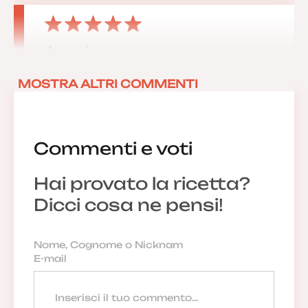
Anonimo
02/06/2023 12:02:00
MOSTRA ALTRI COMMENTI
Commenti e voti
Anonimo
07/01/2023 07:11:02
Hai provato la ricetta?
Dicci cosa ne pensi!
Anonimo
18/12/2022 23:29:58