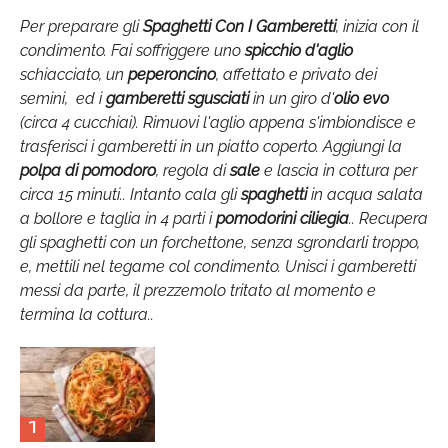
Per preparare gli
Spaghetti Con I Gamberetti
, inizia con il
condimento. Fai soffriggere uno
spicchio d'aglio
schiacciato, un
peperoncino
, affettato e privato dei
semini, ed i
gamberetti sgusciati
in un giro d'
olio evo
(circa 4 cucchiai). Rimuovi l'aglio appena s'imbiondisce e
trasferisci i gamberetti in un piatto coperto. Aggiungi la
polpa di pomodoro
, regola di
sale
e lascia in cottura per
circa 15 minuti.. Intanto cala gli
spaghetti
in acqua salata
a bollore e taglia in 4 parti i
pomodorini ciliegia
.. Recupera
gli spaghetti con un forchettone, senza sgrondarli troppo,
e, mettili nel tegame col condimento. Unisci i gamberetti
messi da parte, il prezzemolo tritato al momento e
termina la cottura..
1