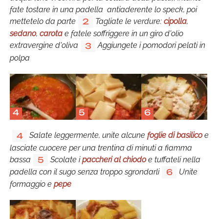
fate tostare in una padella antiaderente lo speck, poi
mettetelo da parte
Tagliate le verdure:
cipolla
,
2
sedano
,
carota
e fatele soffriggere in un giro d'olio
extravergine d'oliva
Aggiungete i pomodori pelati in
3
polpa
4
5
6
Salate leggermente, unite alcune
foglie di basilico
e
4
lasciate cuocere per una trentina di minuti a fiamma
bassa
Scolate i
paccheri al chiodo
e tuffateli nella
5
padella con il sugo senza troppo sgrondarli
Unite
6
formaggio e
pepe