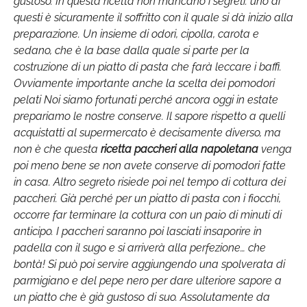
gustoso. In questa ricetta non mancano i segreti: uno di
questi è sicuramente il soffritto con il quale si dà inizio alla
preparazione. Un insieme di odori, cipolla, carota e
sedano, che è la base dalla quale si parte per la
costruzione di un piatto di pasta che farà leccare i baffi.
Ovviamente importante anche la scelta dei pomodori
pelati Noi siamo fortunati perché ancora oggi in estate
prepariamo le nostre conserve. Il sapore rispetto a quelli
acquistatti al supermercato è decisamente diverso, ma
non è che questa
ricetta paccheri alla napoletana
venga
poi meno bene se non avete conserve di pomodori fatte
in casa. Altro segreto risiede poi nel tempo di cottura dei
paccheri. Già perché per un piatto di pasta con i fiocchi,
occorre far terminare la cottura con un paio di minuti di
anticipo. I paccheri saranno poi lasciati insaporire in
padella con il sugo e si arriverà alla perfezione… che
bontà! Si può poi servire aggiungendo una spolverata di
parmigiano e del pepe nero per dare ulteriore sapore a
un piatto che è già gustoso di suo. Assolutamente da