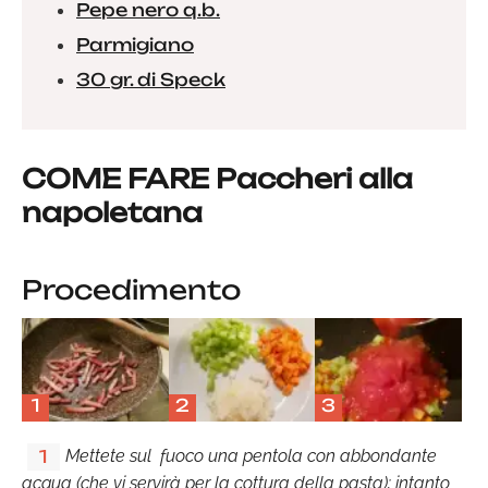
Pepe nero q.b.
Parmigiano
30 gr. di Speck
COME FARE Paccheri alla
napoletana
Procedimento
1
2
3
Mettete sul fuoco una pentola con abbondante
1
acqua (che vi servirà per la cottura della pasta); intanto