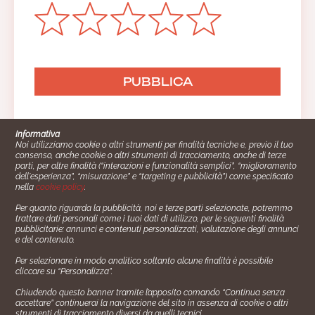
Informativa
Noi utilizziamo cookie o altri strumenti per finalità tecniche e, previo il tuo
consenso, anche cookie o altri strumenti di tracciamento, anche di terze
parti, per altre finalità (“interazioni e funzionalità semplici”, “miglioramento
dell'esperienza”, “misurazione” e “targeting e pubblicità”) come specificato
nella
cookie policy
.
Per quanto riguarda la pubblicità, noi e terze parti selezionate, potremmo
trattare dati personali come i tuoi dati di utilizzo, per le seguenti finalità
Cucinare.it è un marchio commerciale di Impiego24.it s.r.l.
pubblicitarie: annunci e contenuti personalizzati, valutazione degli annunci
copyright 2014 - 2024 P.IVA: 03406490130
e del contenuto.
Azienda certiﬁcata ISO 27001 numero: SNR 73140386/89/I
Per selezionare in modo analitico soltanto alcune finalità è possibile
- Azienda certiﬁcata ISO 9001 numero: SNR
cliccare su “Personalizza”.
96992040/89/Q
Chiudendo questo banner tramite l’apposito comando “Continua senza
Gestione consensi e categorie merceologiche marketing
accettare” continuerai la navigazione del sito in assenza di cookie o altri
strumenti di tracciamento diversi da quelli tecnici.