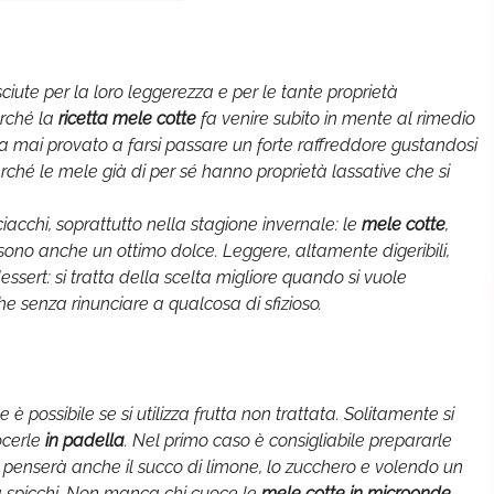
iute per la loro leggerezza e per le tante proprietà
erché la
ricetta mele cotte
fa venire subito in mente al rimedio
ha mai provato a farsi passare un forte raffreddore gustandosi
rché le mele già di per sé hanno proprietà lassative che si
iacchi, soprattutto nella stagione invernale: le
mele cotte
,
 sono anche un ottimo dolce. Leggere, altamente digeribili,
sert: si tratta della scelta migliore quando si vuole
 senza rinunciare a qualcosa di sfizioso.
è possibile se si utilizza frutta non trattata. Solitamente si
ocerle
in padella
. Nel primo caso è consigliabile prepararle
ci penserà anche il succo di limone, lo zucchero e volendo un
a spicchi. Non manca chi cuoce le
mele cotte in microonde
,