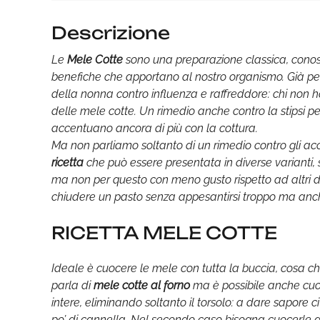
Descrizione
Le
Mele Cotte
sono una preparazione classica, conosc
benefiche che apportano al nostro organismo. Già p
della nonna contro influenza e raffreddore: chi non 
delle mele cotte. Un rimedio anche contro la stipsi pe
accentuano ancora di più con la cottura.
Ma non parliamo soltanto di un rimedio contro gli acc
ricetta
che può essere presentata in diverse varianti,
ma non per questo con meno gusto rispetto ad altri des
chiudere un pasto senza appesantirsi troppo ma anche
RICETTA MELE COTTE
Ideale è cuocere le mele con tutta la buccia, cosa che 
parla di
mele cotte al forno
ma è possibile anche cu
intere, eliminando soltanto il torsolo: a dare sapore 
po’ di cannella. Nel secondo caso bisogna cuocerle 