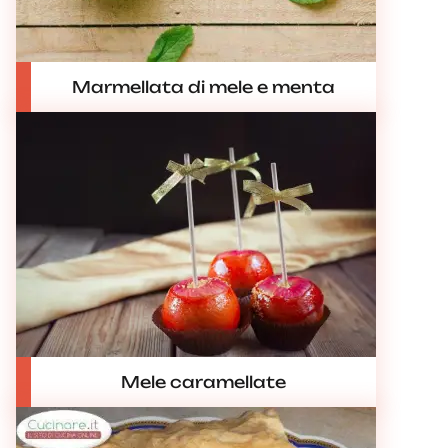
Marmellata di mele e menta
Mele caramellate