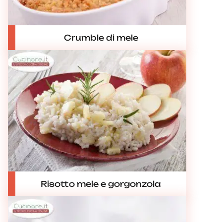
Crumble di mele
Risotto mele e gorgonzola