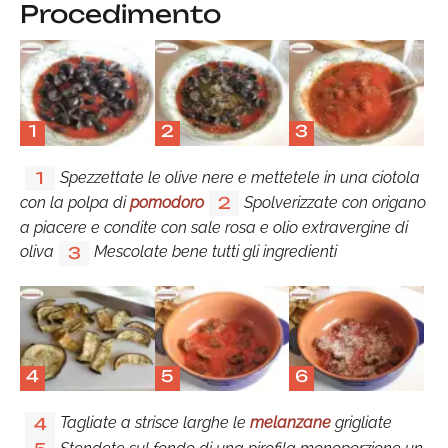
Procedimento
1
2
3
Spezzettate le olive nere e mettetele in una ciotola
1
con la polpa di
pomodoro
Spolverizzate con origano
2
a piacere e condite con sale rosa e olio extravergine di
oliva
Mescolate bene tutti gli ingredienti
3
4
5
6
Tagliate a strisce larghe le
melanzane
grigliate
4