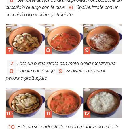
Stendete sul fondo di una pirofila monoporzione un
5
cucchiaio di sugo con le olive
Spolverizzate con un
6
cucchiaio di pecorino grattugiato
7
8
9
Fate un primo strato con metà della melanzana
7
Coprite con il sugo
Spolverizzate con il
8
9
pecorino grattugiato
10
11
12
Fate un secondo strato con la melanzana rimasta
10