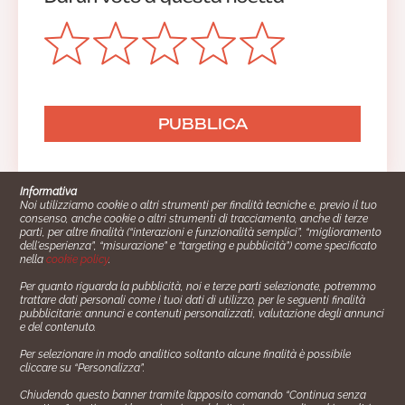
Informativa
Noi utilizziamo cookie o altri strumenti per finalità tecniche e, previo il tuo
consenso, anche cookie o altri strumenti di tracciamento, anche di terze
parti, per altre finalità (“interazioni e funzionalità semplici”, “miglioramento
dell'esperienza”, “misurazione” e “targeting e pubblicità”) come specificato
nella
cookie policy
.
Per quanto riguarda la pubblicità, noi e terze parti selezionate, potremmo
trattare dati personali come i tuoi dati di utilizzo, per le seguenti finalità
Cucinare.it è un marchio commerciale di Impiego24.it s.r.l.
pubblicitarie: annunci e contenuti personalizzati, valutazione degli annunci
copyright 2014 - 2024 P.IVA: 03406490130
e del contenuto.
Azienda certiﬁcata ISO 27001 numero: SNR 73140386/89/I
Per selezionare in modo analitico soltanto alcune finalità è possibile
- Azienda certiﬁcata ISO 9001 numero: SNR
cliccare su “Personalizza”.
96992040/89/Q
Chiudendo questo banner tramite l’apposito comando “Continua senza
Gestione consensi e categorie merceologiche marketing