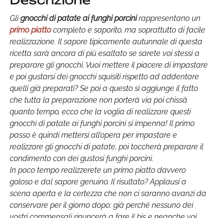
Descrizione
Gli
gnocchi di patate ai funghi porcini
rappresentano un
primo piatto
completo e saporito, ma soprattutto di facile
realizzazione. Il sapore tipicamente autunnale di questa
ricetta sarà ancora di più esaltato se sarete voi stessi a
preparare gli gnocchi. Vuoi mettere il piacere di impastare
e poi gustarsi dei gnocchi squisiti rispetto ad addentare
quelli già preparati? Se poi a questo si aggiunge il fatto
che tutta la preparazione non porterà via poi chissà
quanto tempo, ecco che la voglia di realizzare questi
gnocchi di patate ai funghi porcini si impenna! Il primo
passo è quindi mettersi all’opera per impastare e
realizzare gli gnocchi di patate, poi toccherà preparare il
condimento con dei gustosi funghi porcini.
In poco tempo realizzerete un primo piatto davvero
goloso e dal sapore genuino. Il risultato? Applausi a
scena aperta e la certezza che non ci saranno avanzi da
conservare per il giorno dopo: già perché nessuno dei
vostri commensali rinuncerà a fare il bis e neanche voi