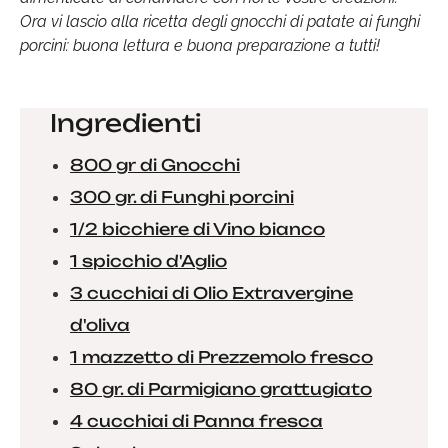
Ora vi lascio alla ricetta degli gnocchi di patate ai funghi
porcini: buona lettura e buona preparazione a tutti!
Ingredienti
800 gr di Gnocchi
300 gr. di Funghi porcini
1/2 bicchiere di Vino bianco
1 spicchio d'Aglio
3 cucchiai di Olio Extravergine
d'oliva
1 mazzetto di Prezzemolo fresco
80 gr. di Parmigiano grattugiato
4 cucchiai di Panna fresca