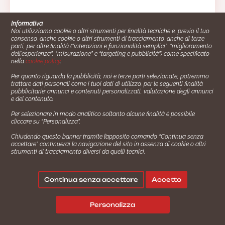
Informativa
Noi utilizziamo cookie o altri strumenti per finalità tecniche e, previo il tuo
consenso, anche cookie o altri strumenti di tracciamento, anche di terze
parti, per altre finalità (“interazioni e funzionalità semplici”, “miglioramento
dell'esperienza”, “misurazione” e “targeting e pubblicità”) come specificato
nella
cookie policy
.
Per quanto riguarda la pubblicità, noi e terze parti selezionate, potremmo
trattare dati personali come i tuoi dati di utilizzo, per le seguenti finalità
Cucinare.it è un marchio commerciale di Impiego24.it s.r.l.
pubblicitarie: annunci e contenuti personalizzati, valutazione degli annunci
copyright 2014 - 2024 P.IVA: 03406490130
e del contenuto.
Azienda certiﬁcata ISO 27001 numero: SNR 73140386/89/I
Per selezionare in modo analitico soltanto alcune finalità è possibile
- Azienda certiﬁcata ISO 9001 numero: SNR
cliccare su “Personalizza”.
96992040/89/Q
Chiudendo questo banner tramite l’apposito comando “Continua senza
Gestione consensi e categorie merceologiche marketing
accettare” continuerai la navigazione del sito in assenza di cookie o altri
strumenti di tracciamento diversi da quelli tecnici.
✖
Consigliami un contorno.
Seguici su:
Continua senza accettare
Accetto
|
|
💬
Policy Privacy
Termini e Condizioni
Cookie Policy
Personalizza