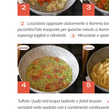
2
3
Lasciatelo appassire dolcemente a fiamma bas
2
pezzettini.Fate insaporire per qualche minuto a fia
asparagi tagliati a cilindretti..
Mescolate e spolve
3
4
5
Tuffate i fusilli nell'acqua bollente e fateli lessare..
versateli nella padella con il condimento continuando