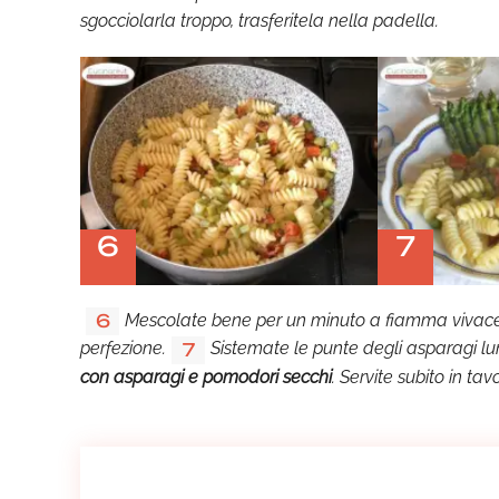
sgocciolarla troppo, trasferitela nella padella.
6
7
Mescolate bene per un minuto a fiamma vivace i
6
perfezione.
Sistemate le punte degli asparagi lungo
7
con asparagi e pomodori secchi
. Servite subito in tav