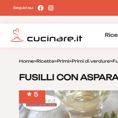
Seguici su:
Rice
Home
>
Ricette
>
Primi
>
Primi di verdure
>
Fu
FUSILLI CON ASPAR
5