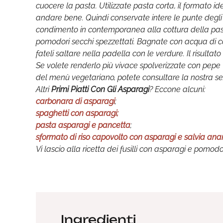
cuocere la pasta. Utilizzate pasta corta, il formato 
andare bene. Quindi conservate intere le punte degli a
condimento in contemporanea alla cottura della pasta
pomodori secchi spezzettati. Bagnate con acqua di cott
fateli saltare nella padella con le verdure. Il risultat
Se volete renderlo più vivace spolverizzate con pepe v
del menù vegetariano, potete consultare la nostra s
Altri
Primi Piatti Con Gli Asparagi
? Eccone alcuni:
carbonara di asparagi
;
spaghetti con asparagi;
pasta asparagi e pancetta
;
sformato di riso capovolto con asparagi e salvia an
Vi lascio alla ricetta dei fusilli con asparagi e pomo
Ingredienti