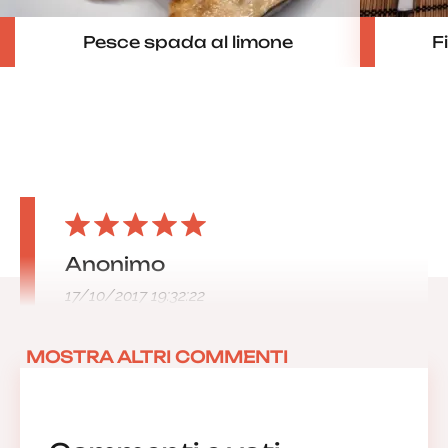
Pesce spada al limone
F
Anonimo
17/10/2017 19:32:22
MOSTRA ALTRI COMMENTI