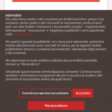
Informativa
Noi utilizziamo cookie o altri strumenti per finalità tecniche e, previo il tuo
consenso, anche cookie o altri strumenti di tracciamento, anche di terze
parti, per altre finalità (“interazioni e funzionalità semplici”, “miglioramento
dell'esperienza”, “misurazione” e “targeting e pubblicità”) come specificato
nella
cookie policy
.
Per quanto riguarda la pubblicità, noi e terze parti selezionate, potremmo
trattare dati personali come i tuoi dati di utilizzo, per le seguenti finalità
Cucinare.it è un marchio commerciale di Impiego24.it s.r.l.
pubblicitarie: annunci e contenuti personalizzati, valutazione degli annunci
copyright 2014 - 2024 P.IVA: 03406490130
e del contenuto.
Azienda certiﬁcata ISO 27001 numero: SNR 73140386/89/I
Per selezionare in modo analitico soltanto alcune finalità è possibile
- Azienda certiﬁcata ISO 9001 numero: SNR
cliccare su “Personalizza”.
96992040/89/Q
Chiudendo questo banner tramite l’apposito comando “Continua senza
Gestione consensi e categorie merceologiche marketing
accettare” continuerai la navigazione del sito in assenza di cookie o altri
strumenti di tracciamento diversi da quelli tecnici.
✖
Consigliami un contorno.
Seguici su:
Continua senza accettare
Accetto
|
|
💬
Policy Privacy
Termini e Condizioni
Cookie Policy
Personalizza