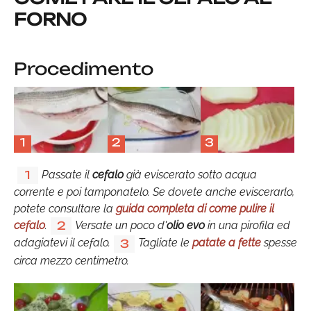
FORNO
Procedimento
1
2
3
Passate il
cefalo
già eviscerato sotto acqua
1
corrente e poi tamponatelo. Se dovete anche eviscerarlo,
potete consultare la
guida completa di come pulire il
cefalo
.
Versate un poco d'
olio evo
in una pirofila ed
2
adagiatevi il cefalo.
Tagliate le
patate a fette
spesse
3
circa mezzo centimetro.