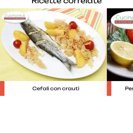
Ricette correlate
Cefali con crauti
Pe