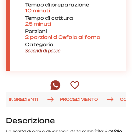
Tempo di preparazione
10 minuti
Tempo di cottura
25 minuti
Porzioni
2 porzioni d Cefalo al forno
Categoria
Secondi di pesce
INGREDIENTI
PROCEDIMENTO
COM
Descrizione
La ricetta di oggi è all'insegna della semplicità: il
cefalo