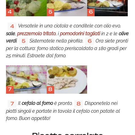
4
5
6
Versatele in una ciotola e conditele con olio evo,
4
sale
,
prezzemolo tritato
, i
pomodorini tagliati
in 2 e le
olive
verdi
.
Sistematele nella pirofila.
Ora siete pronti
5
6
per la cottura: forno statico preriscaldato a 180 gradi per
25 minuti. Estraete dal forno.
7
8
Il
cefalo al forno
è pronto.
Disponetelo nei
7
8
piatti singoli e portate in tavola il cefalo con patate al
forno. Buon appetito!