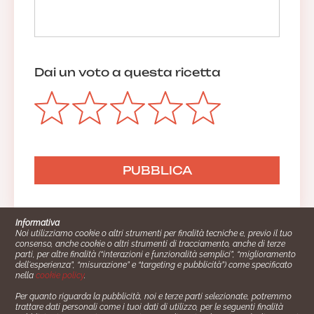
Dai un voto a questa ricetta
Informativa
Noi utilizziamo cookie o altri strumenti per finalità tecniche e, previo il tuo
consenso, anche cookie o altri strumenti di tracciamento, anche di terze
parti, per altre finalità (“interazioni e funzionalità semplici”, “miglioramento
dell'esperienza”, “misurazione” e “targeting e pubblicità”) come specificato
nella
cookie policy
.
Per quanto riguarda la pubblicità, noi e terze parti selezionate, potremmo
trattare dati personali come i tuoi dati di utilizzo, per le seguenti finalità
Cucinare.it è un marchio commerciale di Impiego24.it s.r.l.