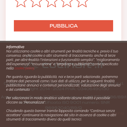
Informativa
Noi utilizziamo cookie o altri strumenti per finalità tecniche e, previo il tuo
consenso, anche cookie o altri strumenti di tracciamento, anche di terze
parti, per altre finalità (“interazioni e funzionalità semplici”, “miglioramento
dell'esperienza”, “misurazione” e “targeting e pubblicità”) come specificato
nella
cookie policy
.
Per quanto riguarda la pubblicità, noi e terze parti selezionate, potremmo
trattare dati personali come i tuoi dati di utilizzo, per le seguenti finalità
Cucinare.it è un marchio commerciale di Impiego24.it s.r.l.
pubblicitarie: annunci e contenuti personalizzati, valutazione degli annunci
copyright 2014 - 2024 P.IVA: 03406490130
e del contenuto.
Azienda certiﬁcata ISO 27001 numero: SNR 73140386/89/I
Per selezionare in modo analitico soltanto alcune finalità è possibile
- Azienda certiﬁcata ISO 9001 numero: SNR
cliccare su “Personalizza”.
96992040/89/Q
Chiudendo questo banner tramite l’apposito comando “Continua senza
Gestione consensi e categorie merceologiche marketing
accettare” continuerai la navigazione del sito in assenza di cookie o altri
strumenti di tracciamento diversi da quelli tecnici.