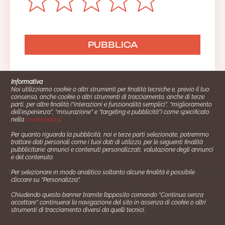
Informativa
Noi utilizziamo cookie o altri strumenti per finalità tecniche e, previo il tuo
consenso, anche cookie o altri strumenti di tracciamento, anche di terze
parti, per altre finalità (“interazioni e funzionalità semplici”, “miglioramento
dell'esperienza”, “misurazione” e “targeting e pubblicità”) come specificato
nella
cookie policy
.
Per quanto riguarda la pubblicità, noi e terze parti selezionate, potremmo
trattare dati personali come i tuoi dati di utilizzo, per le seguenti finalità
Cucinare.it è un marchio commerciale di Impiego24.it s.r.l.
pubblicitarie: annunci e contenuti personalizzati, valutazione degli annunci
copyright 2014 - 2024 P.IVA: 03406490130
e del contenuto.
Azienda certiﬁcata ISO 27001 numero: SNR 73140386/89/I
Per selezionare in modo analitico soltanto alcune finalità è possibile
- Azienda certiﬁcata ISO 9001 numero: SNR
cliccare su “Personalizza”.
96992040/89/Q
Chiudendo questo banner tramite l’apposito comando “Continua senza
Gestione consensi e categorie merceologiche marketing
accettare” continuerai la navigazione del sito in assenza di cookie o altri
strumenti di tracciamento diversi da quelli tecnici.
✖
Consigliami un contorno.